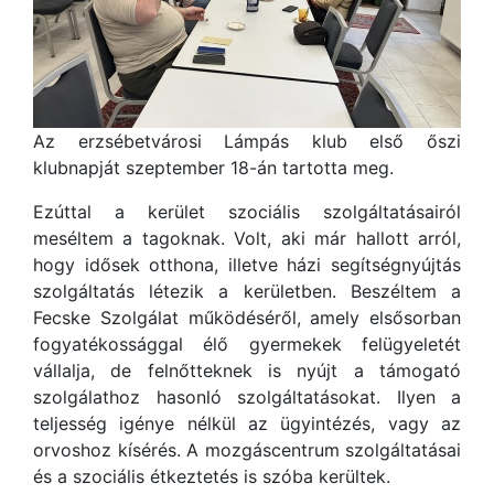
Az erzsébetvárosi Lámpás klub első őszi
klubnapját szeptember 18-án tartotta meg.
Ezúttal a kerület szociális szolgáltatásairól
meséltem a tagoknak. Volt, aki már hallott arról,
hogy idősek otthona, illetve házi segítségnyújtás
szolgáltatás létezik a kerületben. Beszéltem a
Fecske Szolgálat működéséről, amely elsősorban
fogyatékossággal élő gyermekek felügyeletét
vállalja, de felnőtteknek is nyújt a támogató
szolgálathoz hasonló szolgáltatásokat. Ilyen a
teljesség igénye nélkül az ügyintézés, vagy az
orvoshoz kísérés. A mozgáscentrum szolgáltatásai
és a szociális étkeztetés is szóba kerültek.