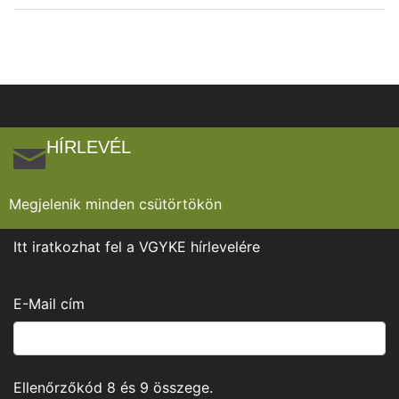
HÍRLEVÉL
Megjelenik minden csütörtökön
Itt iratkozhat fel a VGYKE hírlevelére
E-Mail cím
Ellenőrzőkód
8
és
9
összege.