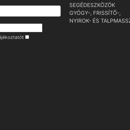
SEGÉDESZKÖZÖK
GYÓGY-, FRISSÍTŐ-,
NYIROK- ÉS TALPMASS
ájékoztató
t