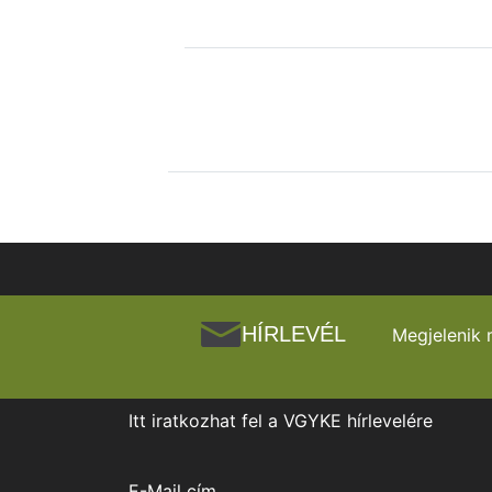
HÍRLEVÉL
Megjelenik 
Itt iratkozhat fel a VGYKE hírlevelére
E-Mail cím