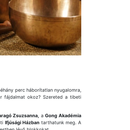
éhány perc háborítatlan nyugalomra,
 fájdalmat okoz? Szereted a tibeti
aragó Zsuzsanna,
a
Gong Akadémia
sti
Ifjúsági Házban
tarthatunk meg. A
testben lévő blokkokat.