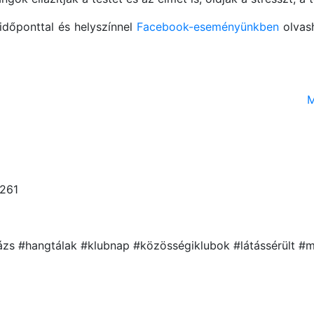
időponttal és helyszínnel
Facebook-eseményünkben
olvash
M
5261
ázs #hangtálak #klubnap #közösségiklubok #látássérült 