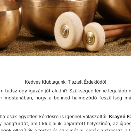
Kedves Klubtagunk, Tisztelt Érdeklődő!
 tudsz egy igazán jót aludni? Szükséged lenne legalább n
 ér mostanában, hogy a benned halmozódó feszültség már
 csak egyetlen kérdésre is igennel válaszoltál!
Krayné F
y hangfürdőt, amit klubjaink bejáratott helyszínén, az újpe
ok ellazítják a testet és az elmét is, oldják a stresszt, a 