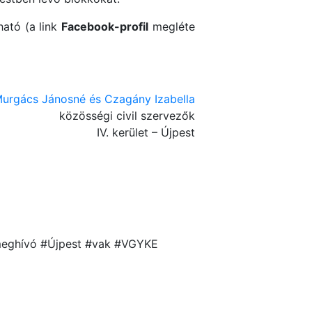
ató (a link
Facebook-profil
megléte
urgács Jánosné és Czagány Izabella
közösségi civil szervezők
IV. kerület – Újpest
#meghívó #Újpest #vak #VGYKE