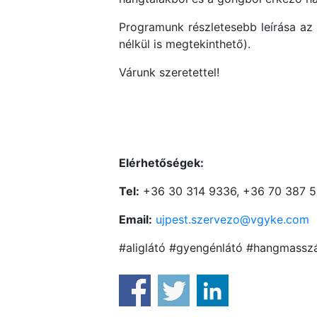
Programunk részletesebb leírása az 
nélkül is megtekinthető).
Várunk szeretettel!
Elérhetőségek:
Tel:
+36 30 314 9336, +36 70 387 
Email:
ujpest.szervezo@vgyke.com
#aliglátó #gyengénlátó #hangmassz