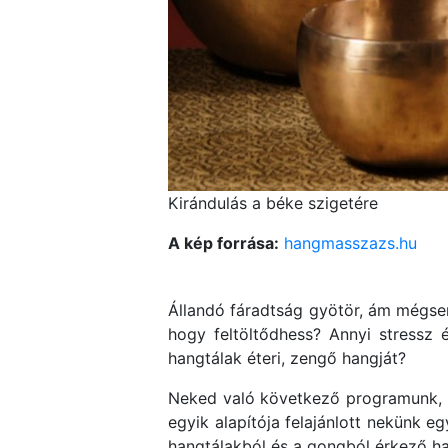
Kirándulás a béke szigetére
A kép forrása:
hangmasszazs.hu
Állandó fáradtság gyötör, ám mégsem
hogy feltöltődhess? Annyi stressz
hangtálak éteri, zengő hangját?
Neked való következő programunk, ha
egyik alapítója felajánlott nekünk eg
hangtálakból és a gongból érkező hang