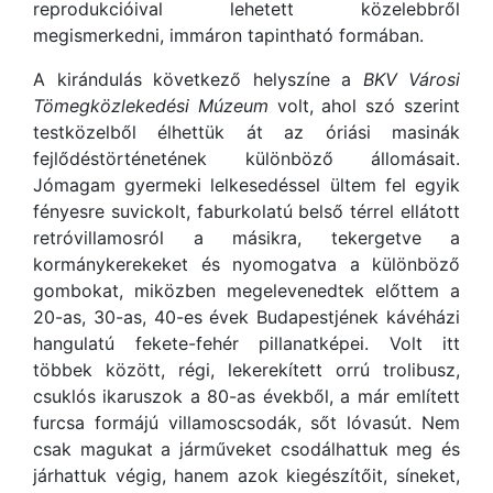
reprodukcióival lehetett közelebbről
megismerkedni, immáron tapintható formában.
A kirándulás következő helyszíne a
BKV Városi
Tömegközlekedési Múzeum
volt, ahol szó szerint
testközelből élhettük át az óriási masinák
fejlődéstörténetének különböző állomásait.
Jómagam gyermeki lelkesedéssel ültem fel egyik
fényesre suvickolt, faburkolatú belső térrel ellátott
retróvillamosról a másikra, tekergetve a
kormánykerekeket és nyomogatva a különböző
gombokat, miközben megelevenedtek előttem a
20-as, 30-as, 40-es évek Budapestjének kávéházi
hangulatú fekete-fehér pillanatképei. Volt itt
többek között, régi, lekerekített orrú trolibusz,
csuklós ikaruszok a 80-as évekből, a már említett
furcsa formájú villamoscsodák, sőt lóvasút. Nem
csak magukat a járműveket csodálhattuk meg és
járhattuk végig, hanem azok kiegészítőit, síneket,