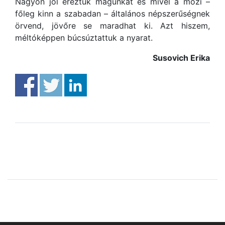
Nagyon jól éreztük magunkat és mivel a mozi –
főleg kinn a szabadan – általános népszerűségnek
örvend, jövőre se maradhat ki. Azt hiszem,
méltóképpen búcsúztattuk a nyarat.
Susovich Erika