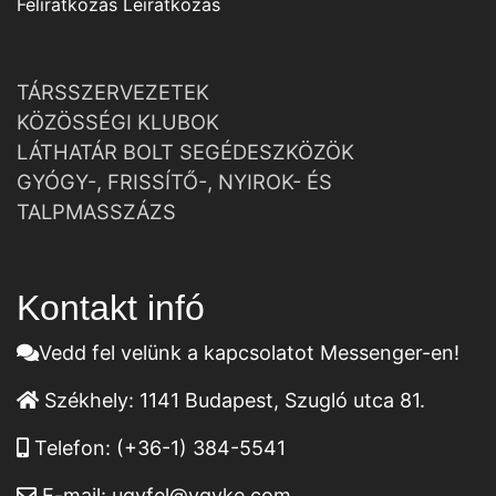
Feliratkozás
Leiratkozás
TÁRSSZERVEZETEK
KÖZÖSSÉGI KLUBOK
LÁTHATÁR BOLT SEGÉDESZKÖZÖK
GYÓGY-, FRISSÍTŐ-, NYIROK- ÉS
TALPMASSZÁZS
Kontakt infó
Vedd fel velünk a kapcsolatot Messenger-en!
Székhely:
1141 Budapest, Szugló utca 81.
Telefon:
(+36-1) 384-5541
E-mail:
ugyfel@vgyke.com