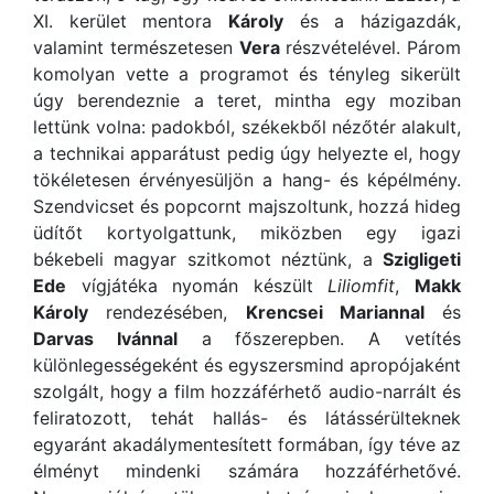
XI. kerület mentora
Károly
és a házigazdák,
valamint természetesen
Vera
részvételével. Párom
komolyan vette a programot és tényleg sikerült
úgy berendeznie a teret, mintha egy moziban
lettünk volna: padokból, székekből nézőtér alakult,
a technikai apparátust pedig úgy helyezte el, hogy
tökéletesen érvényesüljön a hang- és képélmény.
Szendvicset és popcornt majszoltunk, hozzá hideg
üdítőt kortyolgattunk, miközben egy igazi
békebeli magyar szitkomot néztünk, a
Szigligeti
Ede
vígjátéka nyomán készült
Liliomfit
,
Makk
Károly
rendezésében,
Krencsei Mariannal
és
Darvas Ivánnal
a főszerepben. A vetítés
különlegességeként és egyszersmind apropójaként
szolgált, hogy a film hozzáférhető audio-narrált és
feliratozott, tehát hallás- és látássérülteknek
egyaránt akadálymentesített formában, így téve az
élményt mindenki számára hozzáférhetővé.