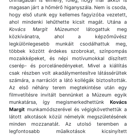
önmagában is élmény, főleg, hogy már akkor is
magasan járt a hőmérő higanyszála. Nem is csoda,
hogy első utunk egy kellemes fagyizóba vezetett,
ahol mindenki lehűthette kicsit magát. Utána a
Kovács Margit Múzeumot
látogattuk meg
közkívánatra, ahol a képzőművész
legkülönlegesebb munkáit csodálhattuk meg,
többek között érdekes szobrokat, színpompás
mozaikképeket, és népi motívumokkal díszített
cserép- és porcelánedényeket. Mivel a kiállítás
csak részben volt akadálymentesítve látássérültek
számára, a narrációt a látó kollégák biztosították.
Az első néhány terem megtekintése után egy
filmvetítésre invitált bennünket a Múzeum egyik
munkatársa, így megismerkedhettünk
Kovács
Margit
munkamódszerével és végigkövethettük a
látott alkotások közül némelyik megszületésének
minden mozzanatát. Az utolsó teremben a
legfontosabb műalkotások kicsinyített