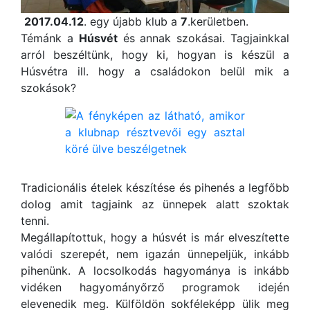
2017.04.12
. egy újabb klub a
7
.kerületben.
Témánk a
Húsvét
és annak szokásai. Tagjainkkal
arról beszéltünk, hogy ki, hogyan is készül a
Húsvétra ill. hogy a családokon belül mik a
szokások?
Tradicionális ételek készítése és pihenés a legfőbb
dolog amit tagjaink az ünnepek alatt szoktak
tenni.
Megállapítottuk, hogy a húsvét is már elveszítette
valódi szerepét, nem igazán ünnepeljük, inkább
pihenünk. A locsolkodás hagyománya is inkább
vidéken hagyományőrző programok idején
elevenedik meg. Külföldön sokféleképp ülik meg