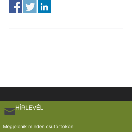
HÍRLEVÉL
Megjelenik minden csütörtökön