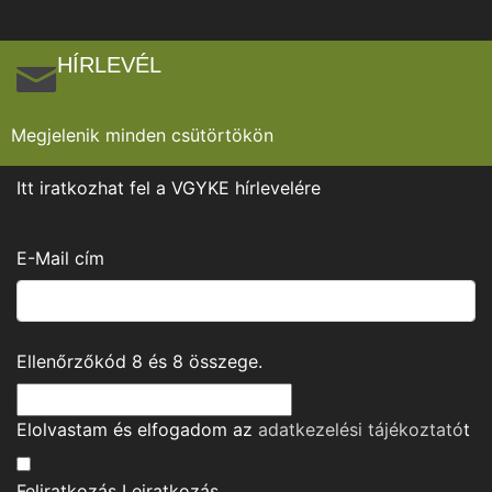
HÍRLEVÉL
Megjelenik minden csütörtökön
Itt iratkozhat fel a VGYKE hírlevelére
E-Mail cím
Ellenőrzőkód
8
és
8
összege.
Elolvastam és elfogadom az
adatkezelési tájékoztató
t
Feliratkozás
Leiratkozás