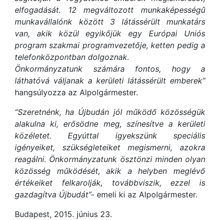
elfogadását. 12 megváltozott munkaképességű
munkavállalónk között 3 látássérült munkatárs
van, akik közül egyikőjük egy Európai Uniós
program szakmai programvezetője, ketten pedig a
telefonközpontban dolgoznak.
Önkormányzatunk számára fontos, hogy a
láthatóvá váljanak a kerületi látássérült emberek”
hangsúlyozza az Alpolgármester.
“Szeretnénk, ha Újbudán jól működő közösségük
alakulna ki, erősödne meg, színesítve a kerületi
közéletet. Egyúttal igyekszünk speciális
igényeiket, szükségleteiket megismerni, azokra
reagálni. Önkormányzatunk ösztönzi minden olyan
közösség működését, akik a helyben meglévő
értékeiket felkarolják, továbbviszik, ezzel is
gazdagítva Újbudát”-
emeli ki az Alpolgármester.
Budapest, 2015. június 23.