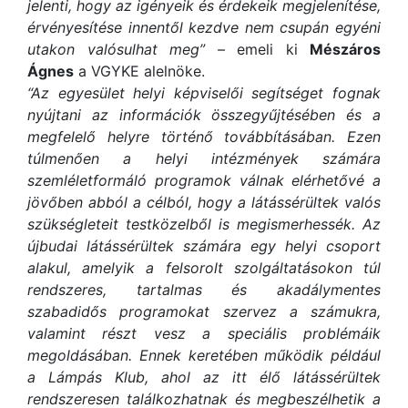
jelenti, hogy az igényeik és érdekeik megjelenítése,
érvényesítése innentől kezdve nem csupán egyéni
utakon valósulhat meg”
– emeli ki
Mészáros
Ágnes
a VGYKE alelnöke.
“Az egyesület helyi képviselői segítséget fognak
nyújtani az információk összegyűjtésében és a
megfelelő helyre történő továbbításában. Ezen
túlmenően a helyi intézmények számára
szemléletformáló programok válnak elérhetővé a
jövőben abból a célból, hogy a látássérültek valós
szükségleteit testközelből is megismerhessék. Az
újbudai látássérültek számára egy helyi csoport
alakul, amelyik a felsorolt szolgáltatásokon túl
rendszeres, tartalmas és akadálymentes
szabadidős programokat szervez a számukra,
valamint részt vesz a speciális problémáik
megoldásában. Ennek keretében működik például
a Lámpás Klub, ahol az itt élő látássérültek
rendszeresen találkozhatnak és megbeszélhetik a