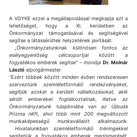
A VGYKE ezzel a megállapodással megkapja azt a
lehetőséget, hogy a XI. kerületben az
Önkormányzat támogatásával és segítségével
segítse a látássérültek helyzetének javítását.
„Önkormányzatunknak különösen fontos az
esélyegyenlőség célcsoportjai között a
fogyatékos emberek segítse”
– mondja
Dr. Molnár
László
alpolgármester.
“Ezért többek között minden évben rendszeresen
szerveztünk szemléletformáló rendezvényeket,
segítjük azokat a kerületi vállalkozásokat, akik
sérült embereket foglalkoztatnak, illetve az
Önkormányzatunk tulajdonába van az Újbuda
Prizma nKft, ahol több mint 200 megváltozott
munkaképességű munkavállalót alkalmazunk.
Hivatalunkban szemléletformáló tréningekkel
segítetjük a fogyatékos emberek megismerését,