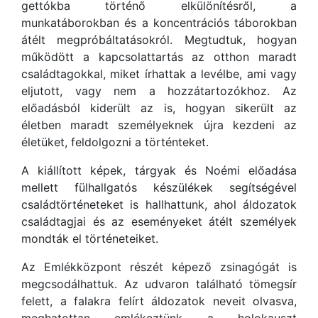
gettókba történő elkülönítésről, a
munkatáborokban és a koncentrációs táborokban
átélt megpróbáltatásokról. Megtudtuk, hogyan
működött a kapcsolattartás az otthon maradt
családtagokkal, miket írhattak a levélbe, ami vagy
eljutott, vagy nem a hozzátartozókhoz. Az
előadásból kiderült az is, hogyan sikerült az
életben maradt személyeknek újra kezdeni az
életüket, feldolgozni a történteket.
A kiállított képek, tárgyak és Noémi előadása
mellett fülhallgatós készülékek segítségével
családtörténeteket is hallhattunk, ahol áldozatok
családtagjai és az eseményeket átélt személyek
mondták el történeteiket.
Az Emlékközpont részét képező zsinagógát is
megcsodálhattuk. Az udvaron található tömegsír
felett, a falakra felírt áldozatok neveit olvasva,