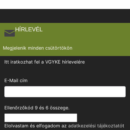
HÍRLEVÉL
Megjelenik minden csütörtökön
Itt iratkozhat fel a VGYKE hírlevelére
E-Mail cím
Ellenőrzőkód
9
és
6
összege.
Elolvastam és elfogadom az
adatkezelési tájékoztató
t