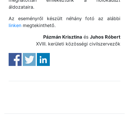
meghatottan emlékeztünk a holokauszt
áldozataira.
Az eseményről készült néhány fotó az alábbi
linken
megtekinthető.
Pázmán Krisztina
és
Juhos Róbert
XVIII. kerületi közösségi civilszervezők