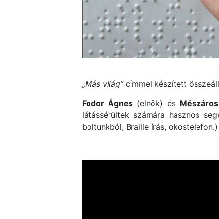
„Más világ”
címmel készített összeáll
Fodor Ágnes
(elnök) és
Mészáros
látássérültek számára hasznos seg
boltunkból, Braille írás, okostelefon.)