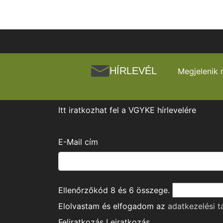
HÍRLEVÉL
Megjelenik 
Itt iratkozhat fel a VGYKE hírlevelére
E-Mail cím
Ellenőrzőkód
8
és
6
összege.
Elolvastam és elfogadom az
adatkezelési t
Feliratkozás
Leiratkozás