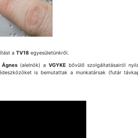
ítást a
TV18
egyesületünkről.
 Ágnes
(alelnök) a
VGYKE
bővülő szolgáltatásairól nyil
édeszközöket is bemutattak a munkatársak (futár távkap