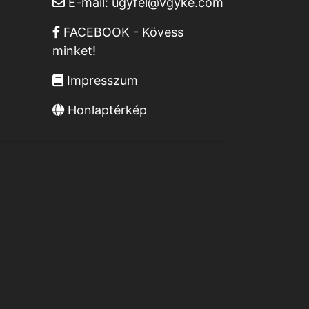
E-mail:
ugyfel@vgyke.com
FACEBOOK - Kövess
minket!
Impresszum
Honlaptérkép