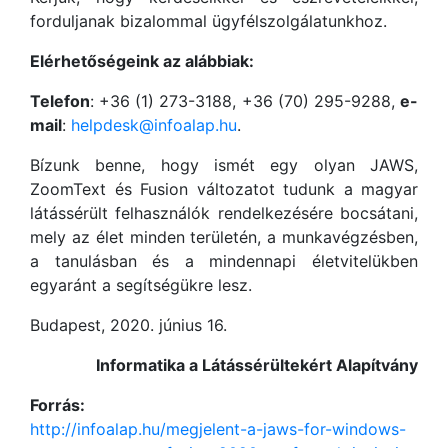
forduljanak bizalommal ügyfélszolgálatunkhoz.
Elérhetőségeink az alábbiak:
Telefon
: +36 (1) 273-3188, +36 (70) 295-9288,
e-
mail
:
helpdesk@infoalap.hu
.
Bízunk benne, hogy ismét egy olyan JAWS,
ZoomText és Fusion változatot tudunk a magyar
látássérült felhasználók rendelkezésére bocsátani,
mely az élet minden területén, a munkavégzésben,
a tanulásban és a mindennapi életvitelükben
egyaránt a segítségükre lesz.
Budapest, 2020. június 16.
Informatika a Látássérültekért Alapítvány
Forrás:
http://infoalap.hu/megjelent-a-jaws-for-windows-