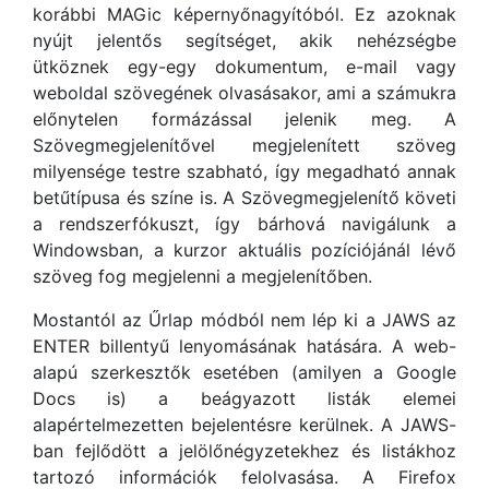
korábbi MAGic képernyőnagyítóból. Ez azoknak
nyújt jelentős segítséget, akik nehézségbe
ütköznek egy-egy dokumentum, e-mail vagy
weboldal szövegének olvasásakor, ami a számukra
előnytelen formázással jelenik meg. A
Szövegmegjelenítővel megjelenített szöveg
milyensége testre szabható, így megadható annak
betűtípusa és színe is. A Szövegmegjelenítő követi
a rendszerfókuszt, így bárhová navigálunk a
Windowsban, a kurzor aktuális pozíciójánál lévő
szöveg fog megjelenni a megjelenítőben.
Mostantól az Űrlap módból nem lép ki a JAWS az
ENTER billentyű lenyomásának hatására. A web-
alapú szerkesztők esetében (amilyen a Google
Docs is) a beágyazott listák elemei
alapértelmezetten bejelentésre kerülnek. A JAWS-
ban fejlődött a jelölőnégyzetekhez és listákhoz
tartozó információk felolvasása. A Firefox