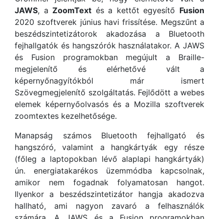
JAWS
, a
ZoomText
és a kettőt egyesítő
Fusion
2020 szoftverek június havi frissítése. Megszűnt a
beszédszintetizátorok akadozása a Bluetooth
fejhallgatók és hangszórók használatakor. A JAWS
és Fusion programokban megújult a Braille-
megjelenítő és elérhetővé vált a
képernyőnagyítókból már ismert
Szövegmegjelenítő szolgáltatás. Fejlődött a webes
elemek képernyőolvasós és a Mozilla szoftverek
zoomtextes kezelhetősége.
Manapság számos Bluetooth fejhallgató és
hangszóró, valamint a hangkártyák egy része
(főleg a laptopokban lévő alaplapi hangkártyák)
ún. energiatakarékos üzemmódba kapcsolnak,
amikor nem fogadnak folyamatosan hangot.
Ilyenkor a beszédszintetizátor hangja akadozva
hallható, ami nagyon zavaró a felhasználók
számára. A JAWS és a Fusion programokban