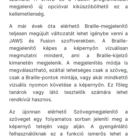
megjelenő új opcióval kiküszöbölhető ez a
kellemetlenség.
A már évek óta elérhető Braille-megjelenítő
teljesen megújult változatát lehet igénybe venni a
JAWS és Fusion szoftverekben. A Braille-
megjelenítő képes a képernyőn vizuálisan
megmutatni mindent, ami a Braille-kijelző
kimenetén megjelenik. A megjelenítés módja is
megválasztható, ezáltal lehetséges csak a szöveg,
csak a Braille-pontok mintája, vagy akár mindkettő
vizuális nyomon követése a képernyőn. Ez főleg
tanárok vagy látó tesztelők számára lehet
rendkívül hasznos.
Az újonnan elérhető Szövegmegjelenítő a
szöveget egy folyamatos sorban jeleníti meg a
képernyő tetején vagy alján. A gyengénlátó
felhasználóknak ez a funkció ismerős lehet a