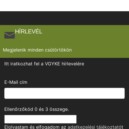
HÍRLEVÉL
Megjelenik minden csütörtökön
Itt iratkozhat fel a VGYKE hírlevelére
E-Mail cím
Ellenőrzőkód
0
és
3
összege.
Elolvastam és elfogadom az
adatkezelési tájékoztató
t