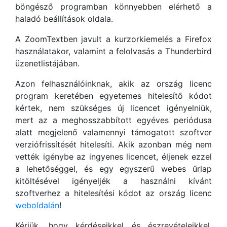
böngésző programban könnyebben elérhető a
haladó beállítások oldala.
A ZoomTextben javult a kurzorkiemelés a Firefox
használatakor, valamint a felolvasás a Thunderbird
üzenetlistájában.
Azon felhasználóinknak, akik az ország licenc
program keretében egyetemes hitelesítő kódot
kértek, nem szükséges új licencet igényelniük,
mert az a meghosszabbított egyéves periódusa
alatt megjelenő valamennyi támogatott szoftver
verziófrissítését hitelesíti. Akik azonban még nem
vették igénybe az ingyenes licencet, éljenek ezzel
a lehetőséggel, és egy egyszerű webes űrlap
kitöltésével igényeljék a használni kívánt
szoftverhez a hitelesítési kódot az ország licenc
weboldalán
!
Kérjük, hogy kérdéseikkel és észrevételeikkel,