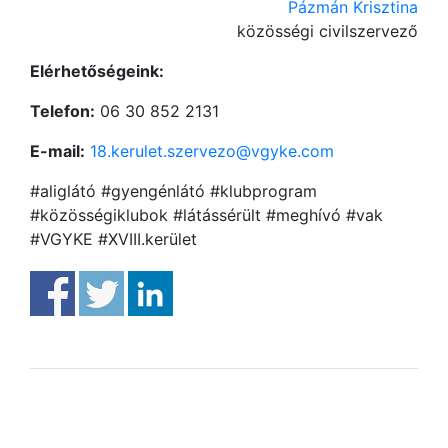
Pázmán Krisztina
közösségi civilszervező
Elérhetőségeink:
Telefon:
06 30 852 2131
E-mail:
18.kerulet.szervezo@vgyke.com
#aliglátó #gyengénlátó #klubprogram
#közösségiklubok #látássérült #meghívó #vak
#VGYKE #XVIII.kerület