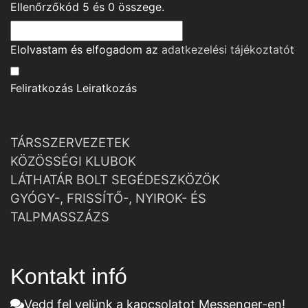
Ellenőrzőkód
5
és
0
összege.
Elolvastam és elfogadom az
adatkezelési tájékoztató
t
Feliratkozás
Leiratkozás
TÁRSSZERVEZETEK
KÖZÖSSÉGI KLUBOK
LÁTHATÁR BOLT SEGÉDESZKÖZÖK
GYÓGY-, FRISSÍTŐ-, NYIROK- ÉS
TALPMASSZÁZS
Kontakt infó
Vedd fel velünk a kapcsolatot Messenger-en!