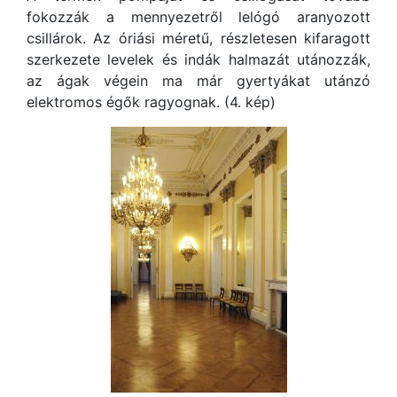
fokozzák a mennyezetről lelógó aranyozott
csillárok. Az óriási méretű, részletesen kifaragott
szerkezete levelek és indák halmazát utánozzák,
az ágak végein ma már gyertyákat utánzó
elektromos égők ragyognak. (4. kép)