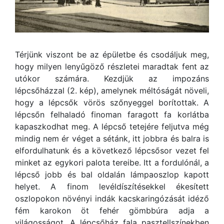
Térjünk viszont be az épületbe és csodáljuk meg,
hogy milyen lenyűgöző részletei maradtak fent az
utókor számára. Kezdjük az impozáns
lépcsőházzal (2. kép), amelynek méltóságát növeli,
hogy a lépcsők vörös szőnyeggel borítottak. A
lépcsőn felhaladó finoman faragott fa korlátba
kapaszkodhat meg. A lépcső tetejére feljutva még
mindig nem ér véget a sétánk, itt jobbra és balra is
elfordulhatunk és a következő lépcsősor vezet fel
minket az egykori palota tereibe. Itt a fordulónál, a
lépcső jobb és bal oldalán lámpaoszlop kapott
helyet. A finom levéldíszítésekkel ékesített
oszlopokon növényi indák kacskaringózását idéző
fém karokon öt fehér gömbbúra adja a
világosságot. A lépcsőház fala pasztellszínekben