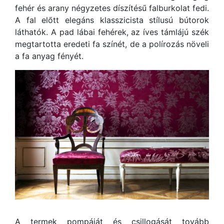
fehér és arany négyzetes díszítésű falburkolat fedi.
A fal előtt elegáns klasszicista stílusú bútorok
láthatók. A pad lábai fehérek, az íves támlájú szék
megtartotta eredeti fa színét, de a polírozás növeli
a fa anyag fényét.
A termek pompáját és csillogását tovább