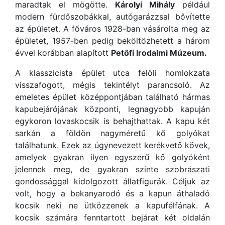
maradtak el mögötte.
Károlyi Mihály
például
modern fürdőszobákkal, autógarázzsal bővítette
az épületet. A főváros 1928-ban vásárolta meg az
épületet, 1957-ben pedig beköltözhetett a három
évvel korábban alapított
Petőfi Irodalmi Múzeum.
A klasszicista épület utca felöli homlokzata
visszafogott, mégis tekintélyt parancsoló. Az
emeletes épület középpontjában található hármas
kapubejárójának központi, legnagyobb kapuján
egykoron lovaskocsik is behajthattak. A kapu két
sarkán a földön nagyméretű kő golyókat
találhatunk. Ezek az úgynevezett kerékvető kövek,
amelyek gyakran ilyen egyszerű kő golyóként
jelennek meg, de gyakran szinte szobrászati
gondossággal kidolgozott állatfigurák. Céljuk az
volt, hogy a bekanyarodó és a kapun áthaladó
kocsik neki ne ütközzenek a kapufélfának. A
kocsik számára fenntartott bejárat két oldalán