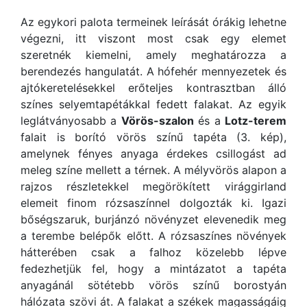
Az egykori palota termeinek leírását órákig lehetne
végezni, itt viszont most csak egy elemet
szeretnék kiemelni, amely meghatározza a
berendezés hangulatát. A hófehér mennyezetek és
ajtókeretelésekkel erőteljes kontrasztban álló
színes selyemtapétákkal fedett falakat. Az egyik
leglátványosabb a
Vörös-szalon
és a
Lotz-terem
falait is borító vörös színű tapéta (3. kép),
amelynek fényes anyaga érdekes csillogást ad
meleg színe mellett a térnek. A mélyvörös alapon a
rajzos részletekkel megörökített virággirland
elemeit finom rózsaszínnel dolgozták ki. Igazi
bőségszaruk, burjánzó növényzet elevenedik meg
a terembe belépők előtt. A rózsaszínes növények
hátterében csak a falhoz közelebb lépve
fedezhetjük fel, hogy a mintázatot a tapéta
anyagánál sötétebb vörös színű borostyán
hálózata szövi át. A falakat a székek magasságáig