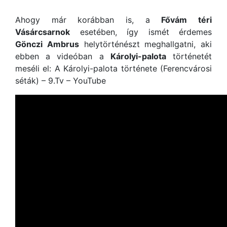
Ahogy már korábban is, a
Fővám téri
Vásárcsarnok
esetében, így ismét érdemes
Gönczi Ambrus
helytörténészt meghallgatni, aki
ebben a videóban a
Károlyi-palota
történetét
meséli el: A Károlyi-palota története (Ferencvárosi
séták) – 9.Tv – YouTube