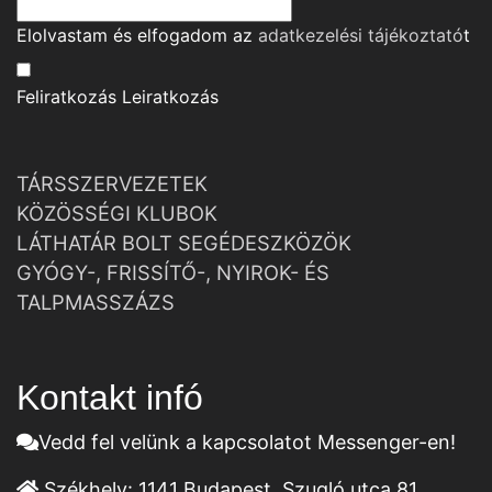
Elolvastam és elfogadom az
adatkezelési tájékoztató
t
Feliratkozás
Leiratkozás
TÁRSSZERVEZETEK
KÖZÖSSÉGI KLUBOK
LÁTHATÁR BOLT SEGÉDESZKÖZÖK
GYÓGY-, FRISSÍTŐ-, NYIROK- ÉS
TALPMASSZÁZS
Kontakt infó
Vedd fel velünk a kapcsolatot Messenger-en!
Székhely:
1141 Budapest, Szugló utca 81.