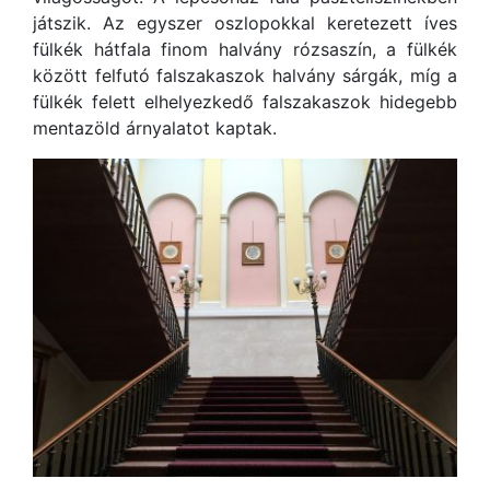
játszik. Az egyszer oszlopokkal keretezett íves
fülkék hátfala finom halvány rózsaszín, a fülkék
között felfutó falszakaszok halvány sárgák, míg a
fülkék felett elhelyezkedő falszakaszok hidegebb
mentazöld árnyalatot kaptak.