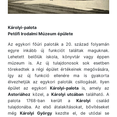
Károlyi-palota
Petőfi Irodalmi Múzeum épülete
Az egykori főúri paloták a 20. század folyamán
egyre inkább új funkciót találtak maguknak.
Lehetett belőlük iskola, könyvtár vagy éppen
múzeum is. Az új tulajdonosok sok esetben
törekedtek a régi épület értékeinek megóvására,
így az új funkció ellenére ma is gyakorta
élvezhetjük az egykori paloták csillogását. Ilyen
épület az egykori
Károlyi-palota
is, amely az
Astoriához
közel, a
Károlyi utcában
található. A
palota 1768-ban került a
Károlyi
család
tulajdonába. Az első átalakításokat, bővítéseket
még
Károlyi György
kezdte el, de utódai se