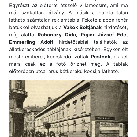
Egyrészt az előteret átszelő villamossínt, ami ma
már szokatlan látvány. A másik a palota falán
látható számtalan reklámtábla. Fekete alapon fehér
betűkkel olvashatjuk a
Vakok Boltjának
hirdetését,
míg alatta
Rohonczy Gida,
Rigier József Ede,
Emmerling Adolf
hirdetőtáblái találhatók az
állatkereskedés táblájának kíséretében. Egykor élt
mesteremberei, kereskedői voltak
Pestnek,
akiket
mára csak ez a fotó őrizhet meg. A táblák
előterében utcai árus kétkerekű kocsija látható.