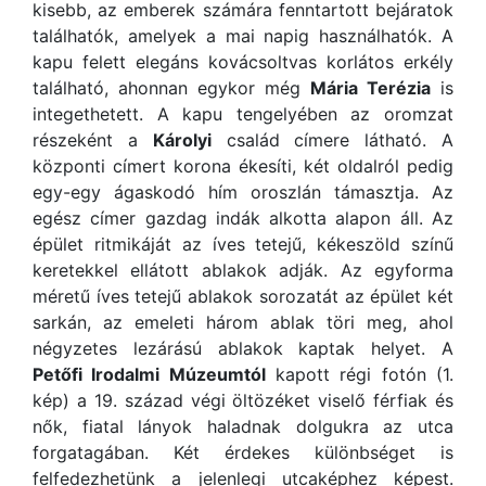
kisebb, az emberek számára fenntartott bejáratok
találhatók, amelyek a mai napig használhatók. A
kapu felett elegáns kovácsoltvas korlátos erkély
található, ahonnan egykor még
Mária Terézia
is
integethetett. A kapu tengelyében az oromzat
részeként a
Károlyi
család címere látható. A
központi címert korona ékesíti, két oldalról pedig
egy-egy ágaskodó hím oroszlán támasztja. Az
egész címer gazdag indák alkotta alapon áll. Az
épület ritmikáját az íves tetejű, kékeszöld színű
keretekkel ellátott ablakok adják. Az egyforma
méretű íves tetejű ablakok sorozatát az épület két
sarkán, az emeleti három ablak töri meg, ahol
négyzetes lezárású ablakok kaptak helyet. A
Petőfi Irodalmi Múzeumtól
kapott régi fotón (1.
kép) a 19. század végi öltözéket viselő férfiak és
nők, fiatal lányok haladnak dolgukra az utca
forgatagában. Két érdekes különbséget is
felfedezhetünk a jelenlegi utcaképhez képest.