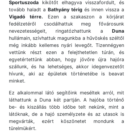
Sportuszoda
kikötőt elhagyva visszafordult, és
tovább haladt a
Bathyány térig
és innen vissza a
Vigadó térre.
Ezen a szakaszon a körjárat
fedélzetéről csodálhattuk meg fővárosunk
nevezetességeit, ringatózhattunk a
Duna
hullámain, szívhattuk magunkba a hűvöskés széltől
még inkább kellemes nyári levegőt. Tizennégyen
vettünk részt ezen a felejthetetlen túrán, és
egyetértettünk abban, hogy jövőre újra hajóra
szállunk, és ha lehetséges, akkor idegenvezetőt
hívunk, aki az épületek történetébe is beavat
minket.
Ez alkalommal látó segítőink meséltek arról, mit
láthattunk a Duna két partján. A hajóba történő
be- és kiszállás több időbe telt nekünk, mint a
látóknak, de a hajó személyzete és az utasok is
megvárták, ezért köszönetet mondunk a
türelmükért.