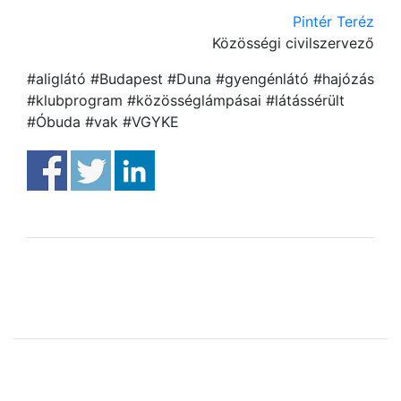
Pintér Teréz
Közösségi civilszervező
#aliglátó #Budapest #Duna #gyengénlátó #hajózás
#klubprogram #közösséglámpásai #látássérült
#Óbuda #vak #VGYKE