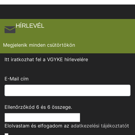
HÍRLEVÉL
Megjelenik minden csütörtökön
Itt iratkozhat fel a VGYKE hírlevelére
E-Mail cím
Ellenőrzőkód
6
és
6
összege.
Elolvastam és elfogadom az
adatkezelési tájékoztató
t