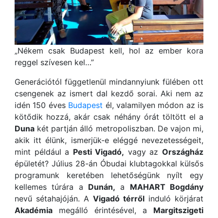
„Nékem csak Budapest kell, hol az ember kora
reggel szívesen kel…”
Generációtól függetlenül mindannyiunk fülében ott
csengenek az ismert dal kezdő sorai. Aki nem az
idén 150 éves
Budapest
él, valamilyen módon az is
kötődik hozzá, akár csak néhány órát töltött el a
Duna
két partján álló metropoliszban. De vajon mi,
akik itt élünk, ismerjük-e eléggé nevezetességeit,
mint például a
Pesti Vigadó,
vagy az
Országház
épületét? Július 28-án Óbudai klubtagokkal külsős
programunk keretében lehetőségünk nyílt egy
kellemes túrára a
Dunán,
a
MAHART Bogdány
nevű sétahajóján. A
Vigadó térről
induló körjárat
Akadémia
megálló érintésével, a
Margitszigeti