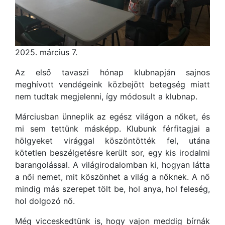
2025. március 7.
Az első tavaszi hónap klubnapján sajnos
meghívott vendégeink közbejött betegség miatt
nem tudtak megjelenni, így módosult a klubnap.
Márciusban ünneplik az egész világon a nőket, és
mi sem tettünk másképp. Klubunk férfitagjai a
hölgyeket virággal köszöntötték fel, utána
kötetlen beszélgetésre került sor, egy kis irodalmi
barangolással. A világirodalomban ki, hogyan látta
a női nemet, mit köszönhet a világ a nőknek. A nő
mindig más szerepet tölt be, hol anya, hol feleség,
hol dolgozó nő.
Még vicceskedtünk is, hogy vajon meddig bírnák