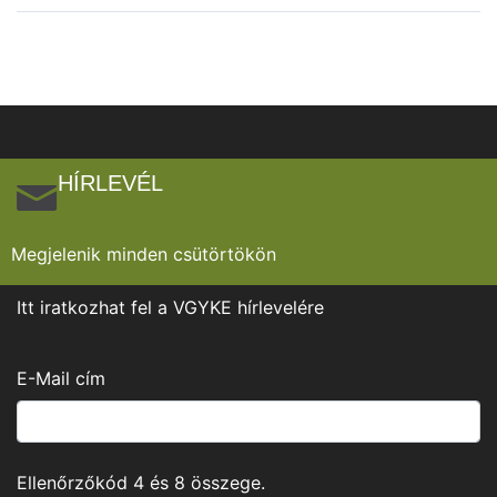
HÍRLEVÉL
Megjelenik minden csütörtökön
Itt iratkozhat fel a VGYKE hírlevelére
E-Mail cím
Ellenőrzőkód
4
és
8
összege.