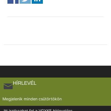
HÍRLEVÉL
Megjelenik minden csütörtökön
Itt iratkozhat fel a VGYKE hírlevelére