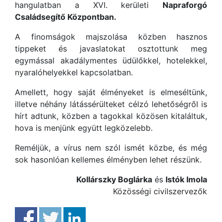
hangulatban a XVI. kerületi
Napraforgó
Családsegítő Központban.
A finomságok majszolása közben hasznos
tippeket és javaslatokat osztottunk meg
egymással akadálymentes üdülőkkel, hotelekkel,
nyaralóhelyekkel kapcsolatban.
Amellett, hogy saját élményeket is elmeséltünk,
illetve néhány látássérülteket célzó lehetőségről is
hírt adtunk, közben a tagokkal közösen kitaláltuk,
hova is menjünk együtt legközelebb.
Reméljük, a vírus nem szól ismét közbe, és még
sok hasonlóan kellemes élményben lehet részünk.
Kollárszky Boglárka
és
Istók Imola
Közösségi civilszervezők