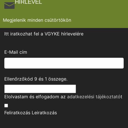
HÍRLEVÉL
Megjelenik minden csütörtökön
Itt iratkozhat fel a VGYKE hírlevelére
E-Mail cím
Ellenőrzőkód
9
és
1
összege.
Elolvastam és elfogadom az
adatkezelési tájékoztató
t
Feliratkozás
Leiratkozás