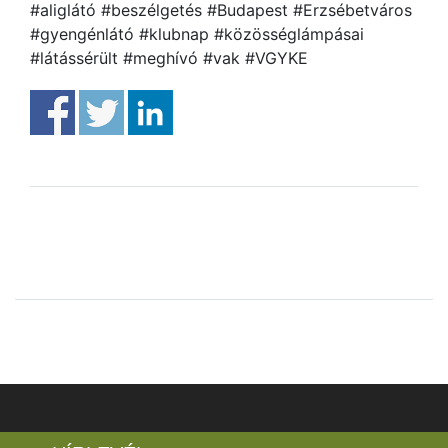
#aliglátó #beszélgetés #Budapest #Erzsébetváros
#gyengénlátó #klubnap #közösséglámpásai
#látássérült #meghívó #vak #VGYKE