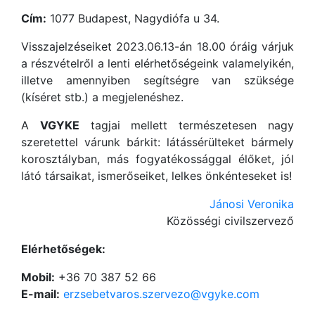
Cím:
1077 Budapest, Nagydiófa u 34.
Visszajelzéseiket 2023.06.13-án 18.00 óráig várjuk
a részvételről a lenti elérhetőségeink valamelyikén,
illetve amennyiben segítségre van szüksége
(kíséret stb.) a megjelenéshez.
A
VGYKE
tagjai mellett természetesen nagy
szeretettel várunk bárkit: látássérülteket bármely
korosztályban, más fogyatékossággal élőket, jól
látó társaikat, ismerőseiket, lelkes önkénteseket is!
Jánosi Veronika
Közösségi civilszervező
Elérhetőségek:
Mobil:
+36 70 387 52 66
E-mail:
erzsebetvaros.szervezo@vgyke.com