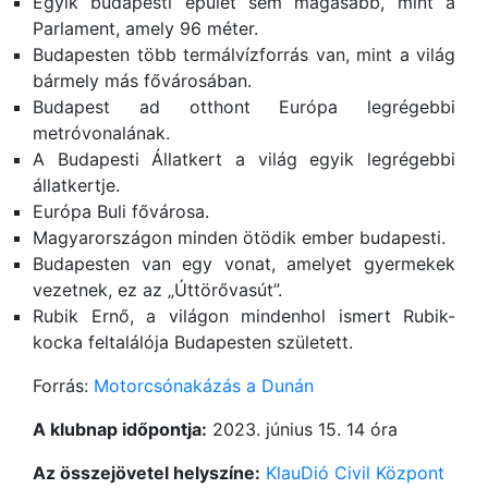
Egyik budapesti épület sem magasabb, mint a
Parlament, amely 96 méter.
Budapesten több termálvízforrás van, mint a világ
bármely más fővárosában.
Budapest ad otthont Európa legrégebbi
metróvonalának.
A Budapesti Állatkert a világ egyik legrégebbi
állatkertje.
Európa Buli fővárosa.
Magyarországon minden ötödik ember budapesti.
Budapesten van egy vonat, amelyet gyermekek
vezetnek, ez az „Úttörővasút”.
Rubik Ernő, a világon mindenhol ismert Rubik-
kocka feltalálója Budapesten született.
Forrás:
Motorcsónakázás a Dunán
A klubnap időpontja:
2023. június 15. 14 óra
Az összejövetel helyszíne:
KlauDió Civil Központ