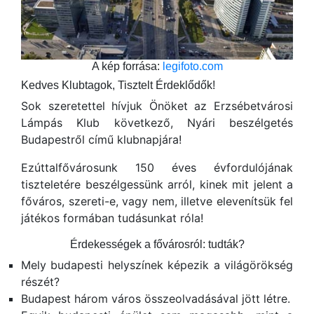
A kép forrása:
legifoto.com
Kedves Klubtagok, Tisztelt Érdeklődők!
Sok szeretettel hívjuk Önöket az Erzsébetvárosi
Lámpás Klub következő, Nyári beszélgetés
Budapestről című klubnapjára!
Ezúttalfővárosunk 150 éves évfordulójának
tiszteletére beszélgessünk arról, kinek mit jelent a
főváros, szereti-e, vagy nem, illetve elevenítsük fel
játékos formában tudásunkat róla!
Érdekességek a fővárosról: tudták?
Mely budapesti helyszínek képezik a világörökség
részét?
Budapest három város összeolvadásával jött létre.