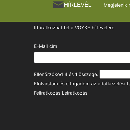
HÍRLEVÉL
Megjelenik 
Itt iratkozhat fel a VGYKE hírlevelére
E-Mail cím
Ellenőrzőkód
4
és
1
összege.
Elolvastam és elfogadom az
adatkezelési t
Feliratkozás
Leiratkozás