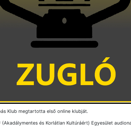
s Klub megtartotta első online klubját.
Akadálymentes és Korlátlan Kultúráért) Egyesület audiona