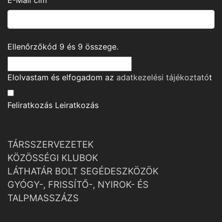
E-Mail cím
Ellenőrzőkód
9
és
9
összege.
Elolvastam és elfogadom az
adatkezelési tájékoztató
t
Feliratkozás
Leiratkozás
TÁRSSZERVEZETEK
KÖZÖSSÉGI KLUBOK
LÁTHATÁR BOLT SEGÉDESZKÖZÖK
GYÓGY-, FRISSÍTŐ-, NYIROK- ÉS
TALPMASSZÁZS