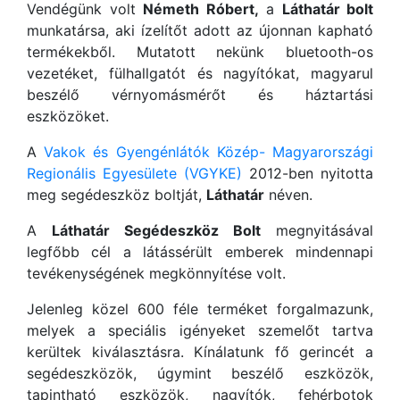
Vendégünk volt
Németh Róbert,
a
Láthatár bolt
munkatársa, aki ízelítőt adott az újonnan kapható
termékekből. Mutatott nekünk bluetooth-os
vezetéket, fülhallgatót és nagyítókat, magyarul
beszélő vérnyomásmérőt és háztartási
eszközöket.
A
Vakok és Gyengénlátók Közép- Magyarországi
Regionális Egyesülete (VGYKE)
2012-ben nyitotta
meg segédeszköz boltját,
Láthatár
néven.
A
Láthatár Segédeszköz Bolt
megnyitásával
legfőbb cél a látássérült emberek mindennapi
tevékenységének megkönnyítése volt.
Jelenleg közel 600 féle terméket forgalmazunk,
melyek a speciális igényeket szemelőt tartva
kerültek kiválasztásra. Kínálatunk fő gerincét a
segédeszközök, úgymint beszélő eszközök,
tapintható eszközök, nagyítók, fehérbotok