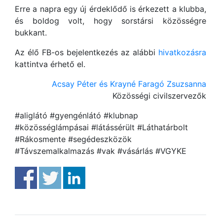
Erre a napra egy új érdeklődő is érkezett a klubba,
és boldog volt, hogy sorstársi közösségre
bukkant.
Az élő FB-os bejelentkezés az alábbi
hivatkozásra
kattintva érhető el.
Acsay Péter és Krayné Faragó Zsuzsanna
Közösségi civilszervezők
#aliglátó #gyengénlátó #klubnap
#közösséglámpásai #látássérült #Láthatárbolt
#Rákosmente #segédeszközök
#Távszemalkalmazás #vak #vásárlás #VGYKE