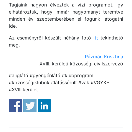
Tagjaink nagyon élvezték a vízi programot, így
elhatároztuk, hogy immár hagyományt teremtve
minden év szeptemberében el fogunk látogatni
ide.
Az eseményről készült néhány fotó
itt
tekinthető
meg.
Pázmán Krisztina
XVIII. kerületi közösségi civilszervező
#aliglátó #gyengénlátó #klubprogram
#közösségiklubok #látássérült #vak #VGYKE
#XVIII.kerület