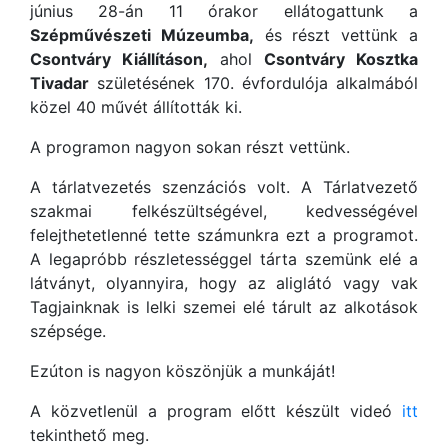
június 28-án 11 órakor ellátogattunk a
Szépművészeti Múzeumba,
és részt vettünk a
Csontváry Kiállításon,
ahol
Csontváry Kosztka
Tivadar
születésének 170. évfordulója alkalmából
közel 40 művét állították ki.
A programon nagyon sokan részt vettünk.
A tárlatvezetés szenzációs volt. A Tárlatvezető
szakmai felkészültségével, kedvességével
felejthetetlenné tette számunkra ezt a programot.
A legapróbb részletességgel tárta szemünk elé a
látványt, olyannyira, hogy az aliglátó vagy vak
Tagjainknak is lelki szemei elé tárult az alkotások
szépsége.
Ezúton is nagyon köszönjük a munkáját!
A közvetlenül a program előtt készült videó
itt
tekinthető meg.