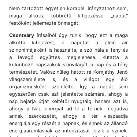
Nem tartozott egyetlen korabeli irányzathoz sem,
maga alkotta többrétű kifejezéssel „napút”
festőként jellemezte önmagát.
Csontváry
írásaiból úgy tűnik, hogy ezt a maga
alkotta kifejezést, a naputat a plein air
szinonimájaként is használta, a szó nála a fény és
a levegő együttes megjelenése. Kutatta a
különböző napszakok színvilágát, a nap és a fény
természetét. Valószínűleg hatott rá Komjáthy Jenő
világszemlélete is, és a világot egy élő
organizmusként szemlélte. Így a napút sem
egyszerűen csak azt jelentette számára, ahogy a
nap bejárja útját keltétől nyugtáig, hanem azt is,
ahogy a Nap energiát ad le a térnek, megadva
annak szerkezetét, ahogy a tér visszaadja
energiája egy részét a napnak, és ennek az állandó
energiaáramlásnak az intenzitását jelzik a színek.