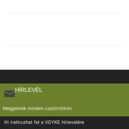
HÍRLEVÉL
Megjelenik minden csütörtökön
Itt iratkozhat fel a VGYKE hírlevelére