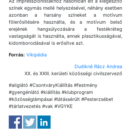
Az impresszionistákhoz hasonlóan élt a kiegészítő
színek egymás mellé helyezésével, néhány esetben
azonban a harsány színeket a motívum
fölerősítésére használta, és a motívum belső
erejének hangsúlyozására a festékréteg
vastagságát is használta, annak plasztikusságával,
kidomborodásával is erősítve azt.
Forrás:
Vikipédia
Dudikné Rácz Andrea
XX. és XXIII. kerületi közösségi civilszervező
#aliglátó #CsontváryKiállítás #festmény
#gyengénlátó #kiállítás #klubprogram
#közösséglámpásai #látássérült #Pesterzsébet
#tárlatvezetés #vak #VGYKE