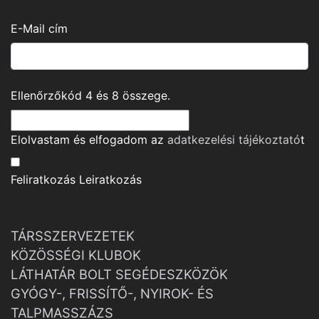
E-Mail cím
Ellenőrzőkód
4
és
8
összege.
Elolvastam és elfogadom az
adatkezelési tájékoztató
t
Feliratkozás
Leiratkozás
TÁRSSZERVEZETEK
KÖZÖSSÉGI KLUBOK
LÁTHATÁR BOLT SEGÉDESZKÖZÖK
GYÓGY-, FRISSÍTŐ-, NYIROK- ÉS
TALPMASSZÁZS