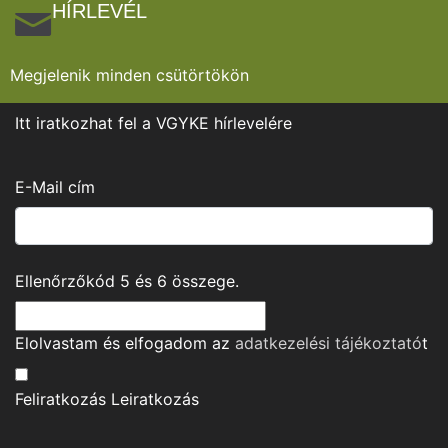
HÍRLEVÉL
Megjelenik minden csütörtökön
Itt iratkozhat fel a VGYKE hírlevelére
E-Mail cím
Ellenőrzőkód
5
és
6
összege.
Elolvastam és elfogadom az
adatkezelési tájékoztató
t
Feliratkozás
Leiratkozás