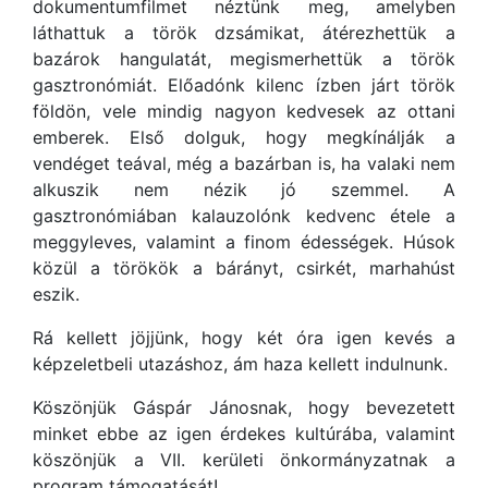
dokumentumfilmet néztünk meg, amelyben
láthattuk a török dzsámikat, átérezhettük a
bazárok hangulatát, megismerhettük a török
gasztronómiát. Előadónk kilenc ízben járt török
földön, vele mindig nagyon kedvesek az ottani
emberek. Első dolguk, hogy megkínálják a
vendéget teával, még a bazárban is, ha valaki nem
alkuszik nem nézik jó szemmel. A
gasztronómiában kalauzolónk kedvenc étele a
meggyleves, valamint a finom édességek. Húsok
közül a törökök a bárányt, csirkét, marhahúst
eszik.
Rá kellett jöjjünk, hogy két óra igen kevés a
képzeletbeli utazáshoz, ám haza kellett indulnunk.
Köszönjük Gáspár Jánosnak, hogy bevezetett
minket ebbe az igen érdekes kultúrába, valamint
köszönjük a VII. kerületi önkormányzatnak a
program támogatását!