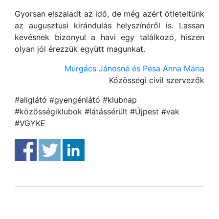
Gyorsan elszaladt az idő, de még azért ötleteltünk
az augusztusi kirándulás helyszínéről is. Lassan
kevésnek bizonyul a havi egy találkozó, hiszen
olyan jól érezzük együtt magunkat.
Murgács Jánosné és Pesa Anna Mária
Közösségi civil szervezők
#aliglátó #gyengénlátó #klubnap
#közösségiklubok #látássérült #Újpest #vak
#VGYKE