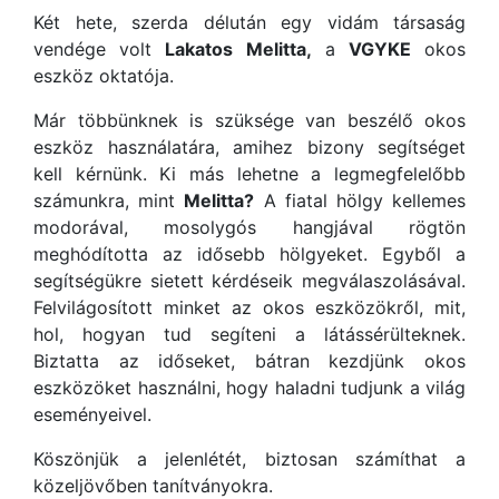
Két hete, szerda délután egy vidám társaság
vendége volt
Lakatos Melitta,
a
VGYKE
okos
eszköz oktatója.
Már többünknek is szüksége van beszélő okos
eszköz használatára, amihez bizony segítséget
kell kérnünk. Ki más lehetne a legmegfelelőbb
számunkra, mint
Melitta?
A fiatal hölgy kellemes
modorával, mosolygós hangjával rögtön
meghódította az idősebb hölgyeket. Egyből a
segítségükre sietett kérdéseik megválaszolásával.
Felvilágosított minket az okos eszközökről, mit,
hol, hogyan tud segíteni a látássérülteknek.
Biztatta az időseket, bátran kezdjünk okos
eszközöket használni, hogy haladni tudjunk a világ
eseményeivel.
Köszönjük a jelenlétét, biztosan számíthat a
közeljövőben tanítványokra.