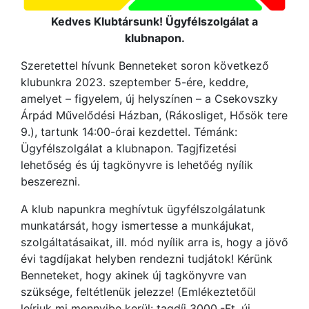
Kedves Klubtársunk! Ügyfélszolgálat a
klubnapon.
Szeretettel hívunk Benneteket soron következő
klubunkra 2023. szeptember 5-ére, keddre,
amelyet – figyelem, új helyszínen – a Csekovszky
Árpád
Művelődési Házban, (Rákosliget, Hősök tere
9.), tartunk 14:00-órai kezdettel. Témánk:
Ügyfélszolgálat a klubnapon. Tagjfizetési
lehetőség és új tagkönyvre is lehetőég nyílik
beszerezni.
A klub napunkra meghívtuk ügyfélszolgálatunk
munkatársát, hogy ismertesse a munkájukat,
szolgáltatásaikat, ill. mód nyílik arra is, hogy a jövő
évi tagdíjakat helyben rendezni tudjátok! Kérünk
Benneteket, hogy akinek új tagkönyvre van
szüksége, feltétlenük jelezze! (Emlékeztetőül
leírjuk mi mennyibe kerül: tagdíj 3000,-Ft, új