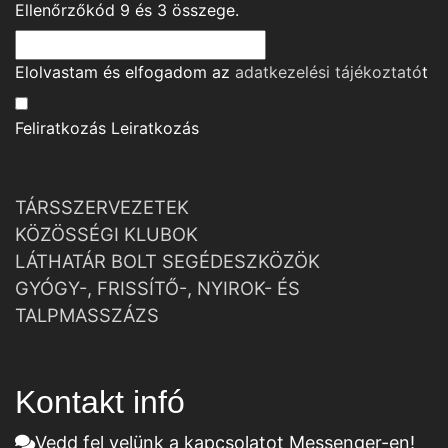
Ellenőrzőkód
9
és
3
összege.
Elolvastam és elfogadom az
adatkezelési tájékoztató
t
Feliratkozás
Leiratkozás
TÁRSSZERVEZETEK
KÖZÖSSÉGI KLUBOK
LÁTHATÁR BOLT SEGÉDESZKÖZÖK
GYÓGY-, FRISSÍTŐ-, NYIROK- ÉS
TALPMASSZÁZS
Kontakt infó
Vedd fel velünk a kapcsolatot Messenger-en!