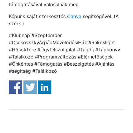
támogatásával valósulnak meg
Képünk saját szerkesztés
Canva
segítségével. (A
szerk.)
#Klubnap #Szeptember
#CsekovszkyÁrpádMűvelődésiHáz #Rákosliget
#HősökTere #Ügyfélszolgálat #Tagdíj #Tagkönyv
#Találkozó #Programváltozás #Elérhetőségek
#Önkéntes #Támogatás #Beszélgetés #Ajánlás
#segítség #Találkozó