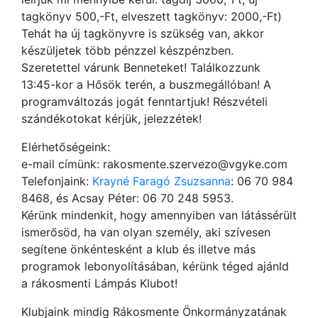
tagkönyv 500,-Ft, elveszett tagkönyv: 2000,-Ft)
Tehát ha új tagkönyvre is szükség van, akkor
készüljetek több pénzzel készpénzben.
Szeretettel várunk Benneteket! Találkozzunk
13:45-kor a Hősök terén, a buszmegállóban! A
programváltozás jogát fenntartjuk! Részvételi
szándékotokat kérjük, jelezzétek!
Elérhetőségeink:
e-mail címünk: rakosmente.szervezo@vgyke.com
Telefonjaink:
Krayné Faragó Zsuzsanna
: 06 70 984
8468, és Acsay Péter: 06 70 248 5953.
Kérünk mindenkit, hogy amennyiben van látássérült
ismerősöd, ha van olyan személy, aki szívesen
segítene önkéntesként a klub és illetve más
programok lebonyolításában, kérünk téged ajánld
a rákosmenti Lámpás Klubot!
Klubjaink mindig Rákosmente Önkormányzatának