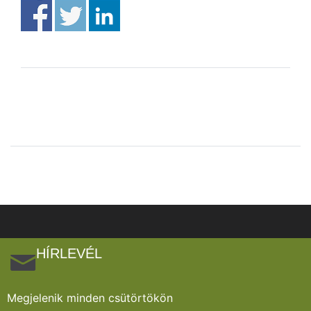
HÍRLEVÉL
Megjelenik minden csütörtökön