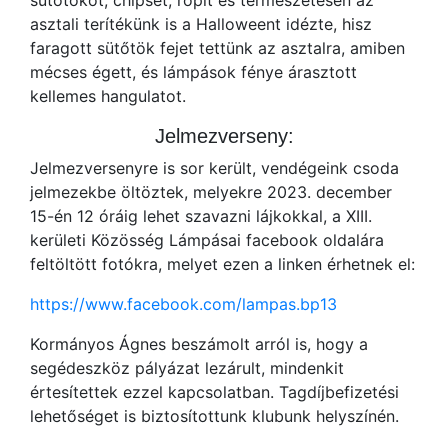
sütőtököt, chipset, ropit és természetesen az
asztali terítékünk is a Halloweent idézte, hisz
faragott sütőtök fejet tettünk az asztalra, amiben
mécses égett, és lámpások fénye árasztott
kellemes hangulatot.
Jelmezverseny:
Jelmezversenyre is sor került, vendégeink csoda
jelmezekbe öltöztek, melyekre 2023. december
15-én 12 óráig lehet szavazni lájkokkal, a XIII.
kerületi Közösség Lámpásai facebook oldalára
feltöltött fotókra, melyet ezen a linken érhetnek el:
https://www.facebook.com/lampas.bp13
Kormányos Ágnes beszámolt arról is, hogy a
segédeszköz pályázat lezárult, mindenkit
értesítettek ezzel kapcsolatban. Tagdíjbefizetési
lehetőséget is biztosítottunk klubunk helyszínén.