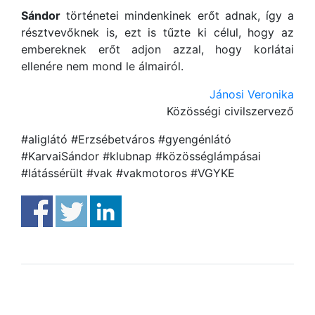
Sándor
történetei mindenkinek erőt adnak, így a
résztvevőknek is, ezt is tűzte ki célul, hogy az
embereknek erőt adjon azzal, hogy korlátai
ellenére nem mond le álmairól.
Jánosi Veronika
Közösségi civilszervező
#aliglátó #Erzsébetváros #gyengénlátó
#KarvaiSándor #klubnap #közösséglámpásai
#látássérült #vak #vakmotoros #VGYKE