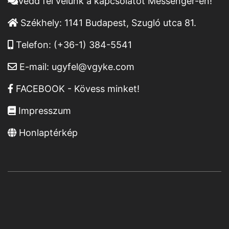
Vedd fel velünk a kapcsolatot Messenger-en!
Székhely:
1141 Budapest, Szugló utca 81.
Telefon:
(+36-1) 384-5541
E-mail:
ugyfel@vgyke.com
FACEBOOK - Kövess minket!
Impresszum
Honlaptérkép