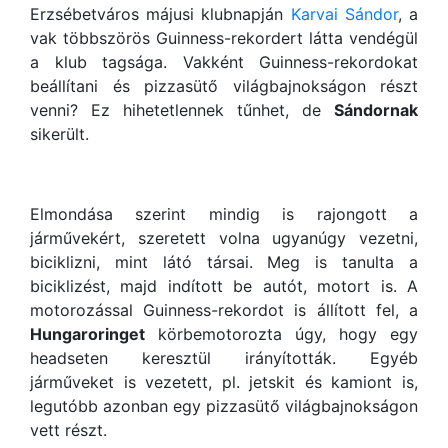
Erzsébetváros májusi klubnapján
Karvai Sándor
, a
vak többszörös Guinness-rekordert látta vendégül
a klub tagsága. Vakként Guinness-rekordokat
beállítani és pizzasütő világbajnokságon részt
venni? Ez hihetetlennek tűnhet, de
Sándornak
sikerült.
Elmondása szerint mindig is rajongott a
járművekért, szeretett volna ugyanúgy vezetni,
biciklizni, mint látó társai. Meg is tanulta a
biciklizést, majd indított be autót, motort is. A
motorozással Guinness-rekordot is állított fel, a
Hungaroringet
körbemotorozta úgy, hogy egy
headseten keresztül irányították. Egyéb
járműveket is vezetett, pl. jetskit és kamiont is,
legutóbb azonban egy pizzasütő világbajnokságon
vett részt.