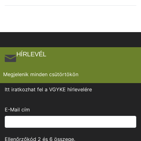
HÍRLEVÉL
Megjelenik minden csütörtökön
Itt iratkozhat fel a VGYKE hírlevelére
E-Mail cím
Ellenőrzőkód
2
és
6
összege.