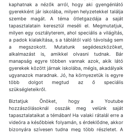
kaphatnak a nézők arról, hogy aki gyengénlátó
gyerekként jár iskolába, milyen helyzetekkel találja
szembe magát. A téma ötletgazdája a saját
tapasztalatain keresztül meséli el. Megmutatjuk,
milyen egy osztályterem, ahol speciális a világítás,
a padok kialakítása, s a táblától való távolság sem
a megszokott. Mutatunk segédeszközöket,
alkalmazást is, amikkel olvasni tudnak. Bár
manapság egyre többen vannak azok, akik látó
gyerekek között járnak iskolába, mégis, akadályaik
ugyanazok maradnak. Jó, ha környezetük is egyre
több dolgot megtud az ő speciális
szükségleteikről.
Biztatjuk Önöket, hogy a Youtube
hozzászólásoknál osszák meg velünk saját
tapasztalataikat a témában! Ha valaki rátalál erre a
videóra a későbbiek folyamán, s érdeklődne, akkor
bizonyára szívesen tudna meg több részletet. A