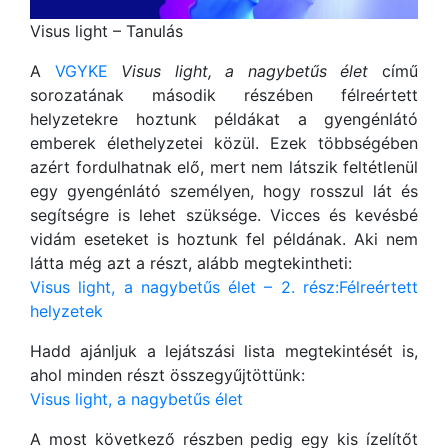
Visus light – Tanulás
A
VGYKE
Visus light, a nagybetűs élet
című
sorozatának második részében félreértett
helyzetekre hoztunk példákat a gyengénlátó
emberek élethelyzetei közül. Ezek többségében
azért fordulhatnak elő, mert nem látszik feltétlenül
egy gyengénlátó személyen, hogy rosszul lát és
segítségre is lehet szüksége. Vicces és kevésbé
vidám eseteket is hoztunk fel példának. Aki nem
látta még azt a részt, alább megtekintheti:
Visus light, a nagybetűs élet – 2. rész:Félreértett
helyzetek
Hadd ajánljuk a lejátszási lista megtekintését is,
ahol minden részt összegyűjtöttünk:
Visus light, a nagybetűs élet
A most következő részben pedig egy kis ízelítőt