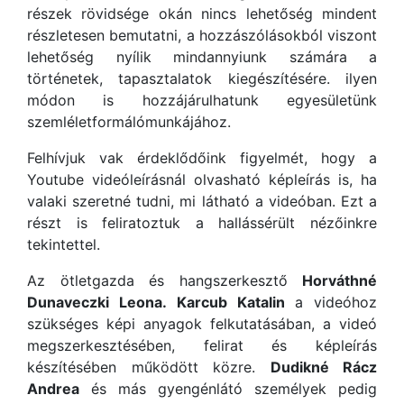
részek rövidsége okán nincs lehetőség mindent
részletesen bemutatni, a hozzászólásokból viszont
lehetőség nyílik mindannyiunk számára a
történetek, tapasztalatok kiegészítésére. ilyen
módon is hozzájárulhatunk egyesületünk
szemléletformálómunkájához.
Felhívjuk vak érdeklődőink figyelmét, hogy a
Youtube videóleírásnál olvasható képleírás is, ha
valaki szeretné tudni, mi látható a videóban. Ezt a
részt is feliratoztuk a hallássérült nézőinkre
tekintettel.
Az ötletgazda és hangszerkesztő
Horváthné
Dunaveczki Leona.
Karcub Katalin
a videóhoz
szükséges képi anyagok felkutatásában, a videó
megszerkesztésében, felirat és képleírás
készítésében működött közre.
Dudikné Rácz
Andrea
és más gyengénlátó személyek pedig