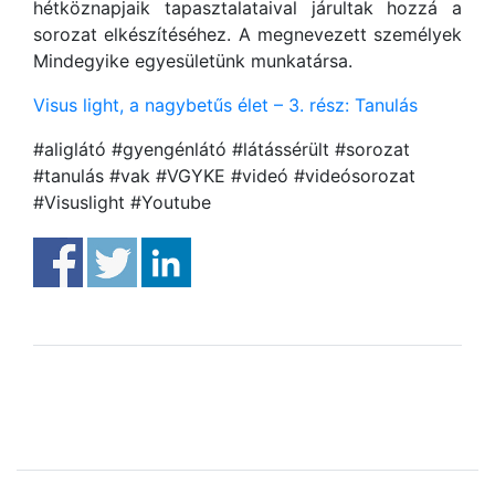
hétköznapjaik tapasztalataival járultak hozzá a
sorozat elkészítéséhez. A megnevezett személyek
Mindegyike egyesületünk munkatársa.
Visus light, a nagybetűs élet – 3. rész: Tanulás
#aliglátó #gyengénlátó #látássérült #sorozat
#tanulás #vak #VGYKE #videó #videósorozat
#Visuslight #Youtube