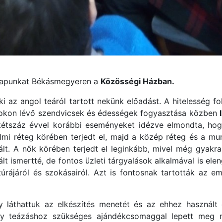
napunkat Békásmegyeren a
Közösségi Házban.
i az angol teáról tartott nekünk előadást. A hitelesség f
talokon lévő szendvicsek és édességek fogyasztása közben
étszáz évvel korábbi eseményeket idézve elmondta, hogy 
lmi réteg körében terjedt el, majd a közép réteg és a mun
ált. A nők körében terjedt el leginkább, mivel még gyakr
 ismertté, de fontos üzleti tárgyalások alkalmával is ele
túrájáról és szokásairól. Azt is fontosnak tartották az em
gy láthattuk az elkészítés menetét és az ehhez használ
egy teázáshoz szükséges ajándékcsomaggal lepett meg m