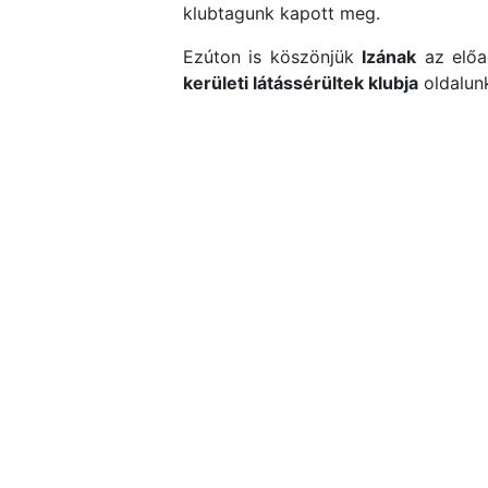
klubtagunk kapott meg.
Ezúton is köszönjük
Izának
az előa
kerületi látássérültek klubja
oldalun