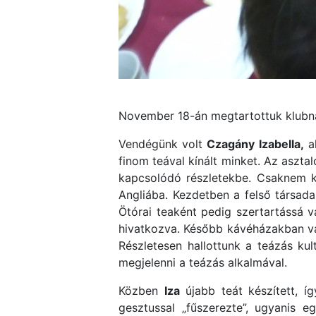
November 18-án megtartottuk klub
Vendégünk volt
Czagány Izabella,
ak
finom teával kínált minket. Az asz
kapcsolódó részletekbe. Csaknem k
Angliába. Kezdetben a felső társada
Ötórai teaként pedig szertartássá v
hivatkozva. Később kávéházakban vált
Részletesen hallottunk a teázás kul
megjelenni a teázás alkalmával.
Közben
Iza
újabb teát készített, í
gesztussal „fűszerezte”, ugyanis 