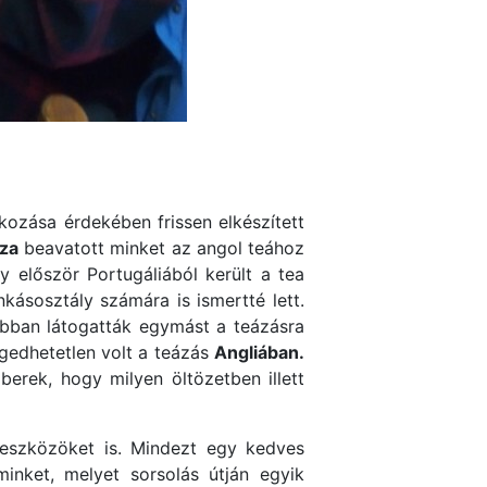
okozása érdekében frissen elkészített
Iza
beavatott minket az angol teához
először Portugáliából került a tea
kásosztály számára is ismertté lett.
abban látogatták egymást a teázásra
ngedhetetlen volt a teázás
Angliában.
berek, hogy milyen öltözetben illett
t eszközöket is. Mindezt egy kedves
inket, melyet sorsolás útján egyik