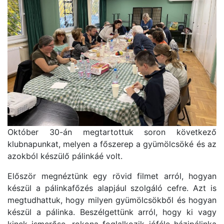
Október 30-án megtartottuk soron következő
klubnapunkat, melyen a főszerep a gyümölcsöké és az
azokból készülő pálinkáé volt.
Először megnéztünk egy rövid filmet arról, hogyan
készül a pálinkafőzés alapjául szolgáló cefre. Azt is
megtudhattuk, hogy milyen gyümölcsökből és hogyan
készül a pálinka. Beszélgettünk arról, hogy ki vagy
kinek ismerőse, rokona foglalkozik jóféle házipálinka