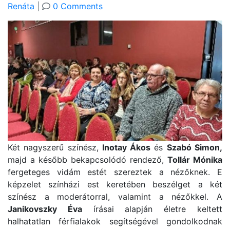
Renáta
|
0 Comments
Két nagyszerű színész,
Inotay Ákos
és
Szabó Simon,
majd a később bekapcsolódó rendező,
Tollár Mónika
fergeteges vidám estét szereztek a nézőknek. E
képzelet színházi est keretében beszélget a két
színész a moderátorral, valamint a nézőkkel. A
Janikovszky Éva
írásai alapján életre keltett
halhatatlan férfialakok segítségével gondolkodnak