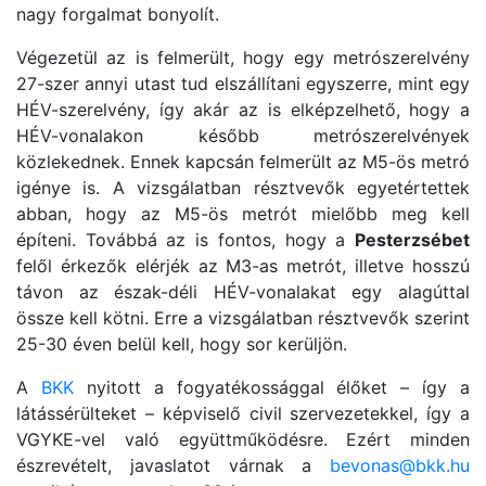
nagy forgalmat bonyolít.
Végezetül az is felmerült, hogy egy metrószerelvény
27-szer annyi utast tud elszállítani egyszerre, mint egy
HÉV-szerelvény, így akár az is elképzelhető, hogy a
HÉV-vonalakon később metrószerelvények
közlekednek. Ennek kapcsán felmerült az M5-ös metró
igénye is. A vizsgálatban résztvevők egyetértettek
abban, hogy az M5-ös metrót mielőbb meg kell
építeni. Továbbá az is fontos, hogy a
Pesterzsébet
felől érkezők elérjék az M3-as metrót, illetve hosszú
távon az észak-déli HÉV-vonalakat egy alagúttal
össze kell kötni. Erre a vizsgálatban résztvevők szerint
25-30 éven belül kell, hogy sor kerüljön.
A
BKK
nyitott a fogyatékossággal élőket – így a
látássérülteket – képviselő civil szervezetekkel, így a
VGYKE-vel való együttműködésre. Ezért minden
észrevételt, javaslatot várnak a
bevonas@bkk.hu