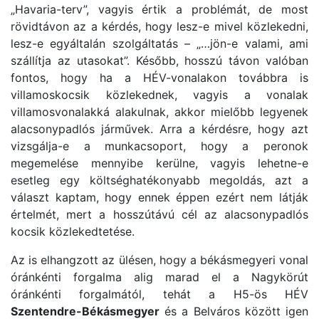
„Havaria-terv”, vagyis értik a problémát, de most
rövidtávon az a kérdés, hogy lesz-e mivel közlekedni,
lesz-e egyáltalán szolgáltatás – „…jön-e valami, ami
szállítja az utasokat”. Később, hosszú távon valóban
fontos, hogy ha a HÉV-vonalakon továbbra is
villamoskocsik közlekednek, vagyis a vonalak
villamosvonalakká alakulnak, akkor mielőbb legyenek
alacsonypadlós járművek. Arra a kérdésre, hogy azt
vizsgálja-e a munkacsoport, hogy a peronok
megemelése mennyibe kerülne, vagyis lehetne-e
esetleg egy költséghatékonyabb megoldás, azt a
választ kaptam, hogy ennek éppen ezért nem látják
értelmét, mert a hosszútávú cél az alacsonypadlós
kocsik közlekedtetése.
Az is elhangzott az ülésen, hogy a békásmegyeri vonal
óránkénti forgalma alig marad el a Nagykörút
óránkénti forgalmától, tehát a H5-ös HÉV
Szentendre-Békásmegyer
és a Belváros között igen