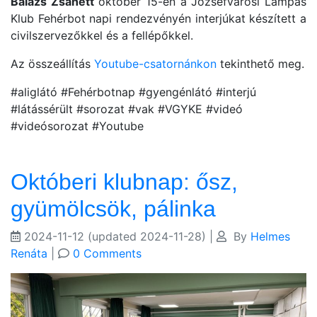
Balázs Zsanett
október 15-én a Józsefvárosi Lámpás
Klub Fehérbot napi rendezvényén interjúkat készített a
civilszervezőkkel és a fellépőkkel.
Az összeállítás
Youtube-csatornánkon
tekinthető meg.
#aliglátó #Fehérbotnap #gyengénlátó #interjú
#látássérült #sorozat #vak #VGYKE #videó
#videósorozat #Youtube
Októberi klubnap: ősz,
gyümölcsök, pálinka
2024-11-12
(updated 2024-11-28)
|
By
Helmes
Renáta
|
0 Comments