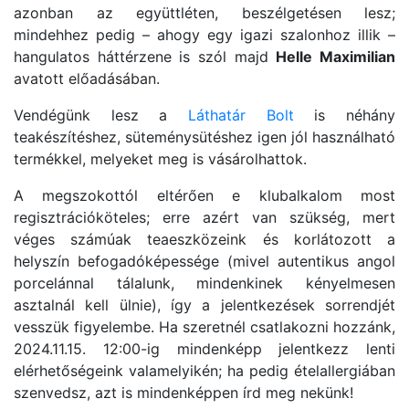
azonban az együttléten, beszélgetésen lesz;
mindehhez pedig – ahogy egy igazi szalonhoz illik –
hangulatos háttérzene is szól majd
Helle Maximilian
avatott előadásában.
Vendégünk lesz a
Láthatár Bolt
is néhány
teakészítéshez, süteménysütéshez igen jól használható
termékkel, melyeket meg is vásárolhattok.
A megszokottól eltérően e klubalkalom most
regisztrációköteles; erre azért van szükség, mert
véges számúak teaeszközeink és korlátozott a
helyszín befogadóképessége (mivel autentikus angol
porcelánnal tálalunk, mindenkinek kényelmesen
asztalnál kell ülnie), így a jelentkezések sorrendjét
vesszük figyelembe. Ha szeretnél csatlakozni hozzánk,
2024.11.15. 12:00-ig mindenképp jelentkezz lenti
elérhetőségeink valamelyikén; ha pedig ételallergiában
szenvedsz, azt is mindenképpen írd meg nekünk!