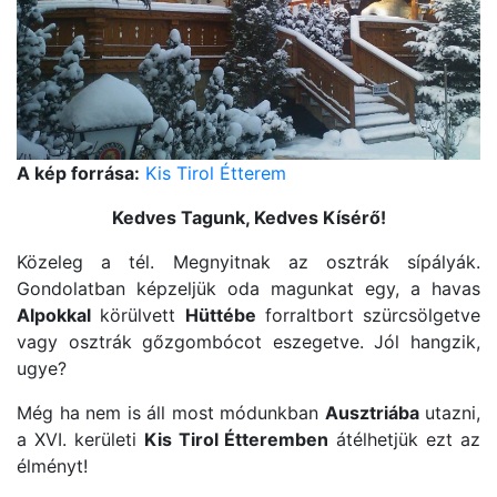
A kép forrása:
Kis Tirol Étterem
Kedves Tagunk, Kedves Kísérő!
Közeleg a tél. Megnyitnak az osztrák sípályák.
Gondolatban képzeljük oda magunkat egy, a havas
Alpokkal
körülvett
Hüttébe
forraltbort szürcsölgetve
vagy osztrák gőzgombócot eszegetve. Jól hangzik,
ugye?
Még ha nem is áll most módunkban
Ausztriába
utazni,
a XVI. kerületi
Kis Tirol Étteremben
átélhetjük ezt az
élményt!