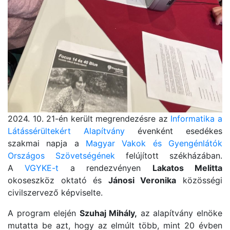
2024. 10. 21-én került megrendezésre az
Informatika a
Látássérültekért Alapítvány
évenként esedékes
szakmai napja a
Magyar Vakok és Gyengénlátók
Országos Szövetségének
felújított székházában.
A
VGYKE-t
a rendezvényen
Lakatos Melitta
okoseszköz oktató és
Jánosi Veronika
közösségi
civilszervező képviselte.
A program elején
Szuhaj Mihály,
az alapítvány elnöke
mutatta be azt, hogy az elmúlt több, mint 20 évben