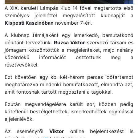
A XIX. kerületi Lámpás Klub 14 fővel megtartotta első
személyes jelenléttel megvalósított klubnapját a
Kispesti Kaszinóban
november 7-én.
A klubnap témájaként egy ismerkedő, bemutatkozó
délutánt terveztünk.
Ruzsa Viktor
szervező társam és
jómagam köszöntöttük a megjelenteket, majd néhány
közérdekű információt osztottunk meg a
résztvevőkkel.
Ezt követően egy kb. két-három perces időtartamot
meghatározva mindenki bemutatkozott, elmondta azt,
amit fontosnak tartott megosztani a tagokkal.
Ezután megvendégelésre került sor, közben pedig
kötetlenül beszélgethettek, ismerkedhettek egymással
a jelenlévők.
Az eseményről
Viktor
online bejelentkezést is