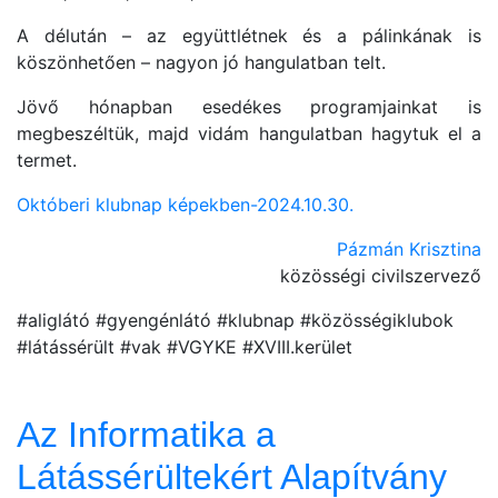
A délután – az együttlétnek és a pálinkának is
köszönhetően – nagyon jó hangulatban telt.
Jövő hónapban esedékes programjainkat is
megbeszéltük, majd vidám hangulatban hagytuk el a
termet.
Októberi klubnap képekben-2024.10.30.
Pázmán Krisztina
közösségi civilszervező
#aliglátó #gyengénlátó #klubnap #közösségiklubok
#látássérült #vak #VGYKE #XVIII.kerület
Az Informatika a
Látássérültekért Alapítvány