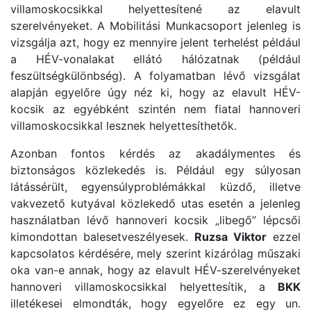
villamoskocsikkal helyettesítené az elavult
szerelvényeket. A Mobilitási Munkacsoport jelenleg is
vizsgálja azt, hogy ez mennyire jelent terhelést például
a HÉV-vonalakat ellátó hálózatnak (például
feszültségkülönbség). A folyamatban lévő vizsgálat
alapján egyelőre úgy néz ki, hogy az elavult HÉV-
kocsik az egyébként szintén nem fiatal hannoveri
villamoskocsikkal lesznek helyettesíthetők.
Azonban fontos kérdés az akadálymentes és
biztonságos közlekedés is. Például egy súlyosan
látássérült, egyensúlyproblémákkal küzdő, illetve
vakvezető kutyával közlekedő utas esetén a jelenleg
használatban lévő hannoveri kocsik „libegő” lépcsői
kimondottan balesetveszélyesek.
Ruzsa Viktor
ezzel
kapcsolatos kérdésére, mely szerint kizárólag műszaki
oka van-e annak, hogy az elavult HÉV-szerelvényeket
hannoveri villamoskocsikkal helyettesítik, a
BKK
illetékesei elmondták, hogy egyelőre ez egy un.