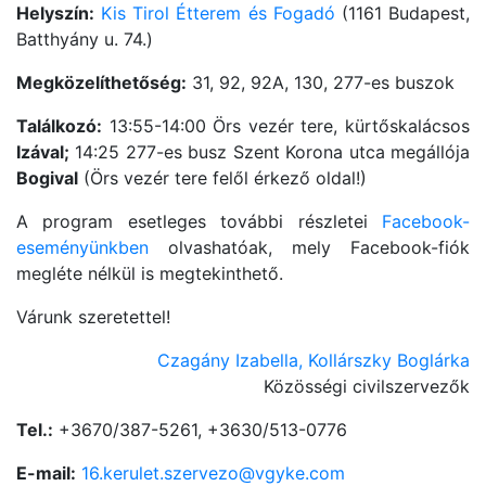
Helyszín:
Kis Tirol Étterem és Fogadó
(1161 Budapest,
Batthyány u. 74.)
Megközelíthetőség:
31, 92, 92A, 130, 277-es buszok
Találkozó:
13:55-14:00 Örs vezér tere, kürtőskalácsos
Izával;
14:25 277-es busz Szent Korona utca megállója
Bogival
(Örs vezér tere felől érkező oldal!)
A program esetleges további részletei
Facebook-
eseményünkben
olvashatóak, mely Facebook-fiók
megléte nélkül is megtekinthető.
Várunk szeretettel!
Czagány Izabella, Kollárszky Boglárka
Közösségi civilszervezők
Tel.:
+3670/387-5261, +3630/513-0776
E-mail:
16.kerulet.szervezo@vgyke.com