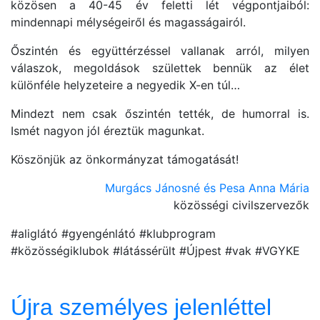
közösen a 40-45 év feletti lét végpontjaiból:
mindennapi mélységeiről és magasságairól.
Őszintén és együttérzéssel vallanak arról, milyen
válaszok, megoldások születtek bennük az élet
különféle helyzeteire a negyedik X-en túl…
Mindezt nem csak őszintén tették, de humorral is.
Ismét nagyon jól éreztük magunkat.
Köszönjük az önkormányzat támogatását!
Murgács Jánosné és Pesa Anna Mária
közösségi civilszervezők
#aliglátó #gyengénlátó #klubprogram
#közösségiklubok #látássérült #Újpest #vak #VGYKE
Újra személyes jelenléttel