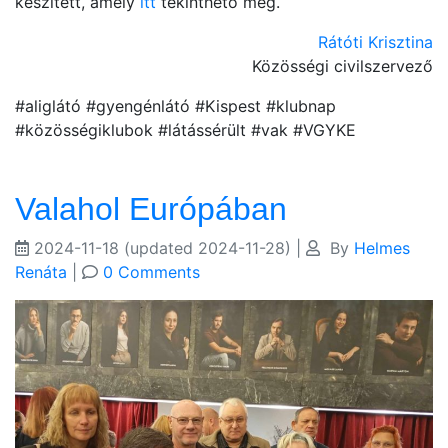
készített, amely
itt
tekinthető meg.
Rátóti Krisztina
Közösségi civilszervező
#aliglátó #gyengénlátó #Kispest #klubnap
#közösségiklubok #látássérült #vak #VGYKE
Valahol Európában
2024-11-18
(updated 2024-11-28)
|
By
Helmes
Renáta
|
0 Comments