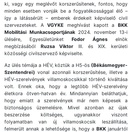
ki, vagy egy meglévőt korszerűsítenek, fontos, hogy
minden esetben vonják be a fogyatékossággal élő –
így a látássérült – emberek érdekeit képviselő civil
szervezeteket. A
VGYKE
meghívást kapott a
BKK
Mobilitási Munkacsoportjának
2024. november 13-i
ülésére, Egyesületünket
Fodor Ágnes
elnök
megbízásából
Ruzsa Viktor
III. és XIX. kerületi
közösségi civilszervező képviselte.
Az ülés témája a HÉV, köztük a H5-ös
(Békásmegyer-
Szentendrei)
vonal azonnali korszerűsítése, illetve a
HÉV-szerelvények villamoskocsikkal történő kiváltása
volt. Ennek oka, hogy a legtöbb HÉV-szerelvény
életkora ötven-hatvan év. Mindannyian beláthatjuk,
hogy emiatt a szerelvények már nem képesek a
biztonságos üzemelésre. Mivel azonban az újak
beszerzése költséges, ugyanakkor viszont
folyamatban van új villamoskocsik leszállítása,
felmerült annak a lehetősége is, hogy a
BKK
januártól