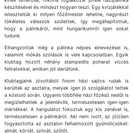
készítésével és mindezt hogyan teszi. Egy kvízjátékkal
leteszteltük ki milyen főzőmester lehetne, nagyrészt
tökéletes válaszok születtek, így megállapítottuk,
hogy a pálinkáról, mint hungarikumról igen sokat
tudunk.
Elhangzottak még a pálinka népies elnevezései is,
valamint mókás szólások is vele kapcsolatban. Egyik
klubtag hozott néhány stampedlis poharat vicces
feliratokkal, amiken jót derültünk.
Klubtagjaink jóvoltából finom házi sajtos rudak is
kerültek az asztalra, melyek igen jó szolgálatot tettek
a kóstoló során. Ugyanis többféle házi főzésű nedűt is
megízlelhettek a jelenlévők, természetesen igen-igen
mértékkel. A hangulatot fokoztuk egy kis zenével is,
természetesen a pálinkáról. Aki nem ivott, az jóízűen
fogyasztotta az asztalon felhalmozott gyümölcsöket:
almát, körtét, szilvát, szőlőt.