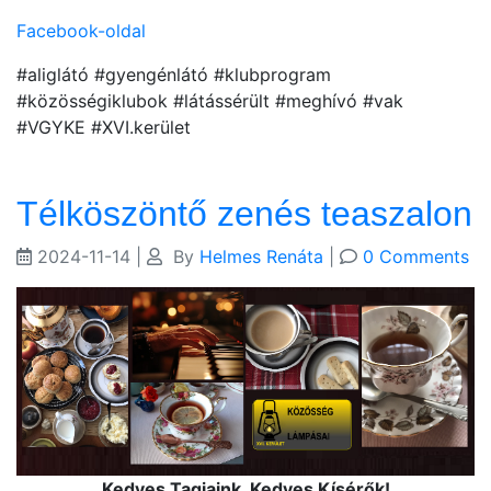
Facebook-oldal
#aliglátó #gyengénlátó #klubprogram
#közösségiklubok #látássérült #meghívó #vak
#VGYKE #XVI.kerület
Télköszöntő zenés teaszalon
2024-11-14
|
By
Helmes Renáta
|
0 Comments
Kedves Tagjaink, Kedves Kísérők!