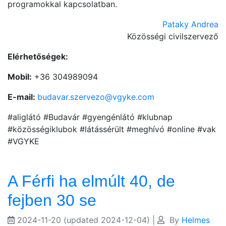
programokkal kapcsolatban.
Pataky Andrea
Közösségi civilszervező
Elérhetőségek:
Mobil:
+36 304989094
E-mail:
budavar.szervezo@vgyke.com
#aliglátó #Budavár #gyengénlátó #klubnap
#közösségiklubok #látássérült #meghívó #online #vak
#VGYKE
A Férfi ha elmúlt 40, de
fejben 30 se
2024-11-20
(updated 2024-12-04)
|
By
Helmes