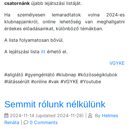
csatornánk
újabb lejátszási listáját.
Ha személyesen lemaradtatok volna 2024-es
klubnapjainkról, online lehetőség van meghallgatni
érdekes előadásainkat, különböző témákban.
A lista folyamatosan bővül.
A lejátszási lista
itt
érhető el.
VGYKE
#aliglátó #gyengénlátó #klubnap #közösségiklubok
#látássérült #online #vak #VGYKE #Youtube
Semmit rólunk nélkülünk
2024-11-14
(updated 2024-11-28)
|
By
Helmes
Renáta
|
0 Comments