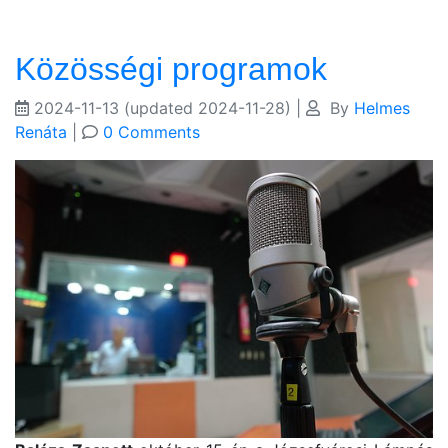
Közösségi programok
2024-11-13
(updated 2024-11-28)
|
By
Helmes
Renáta
|
0 Comments