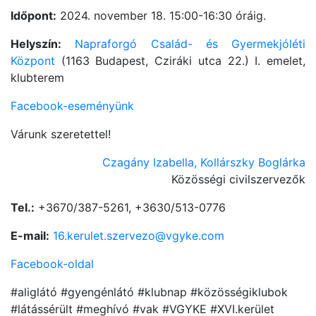
Időpont:
2024. november 18. 15:00-16:30 óráig.
Helyszín:
Napraforgó Család- és Gyermekjóléti
Központ
(1163 Budapest, Cziráki utca 22.) I. emelet,
klubterem
Facebook-eseményünk
Várunk szeretettel!
Czagány Izabella, Kollárszky Boglárka
Közösségi civilszervezők
Tel.:
+3670/387-5261, +3630/513-0776
E-mail:
16.kerulet.szervezo@vgyke.com
Facebook-oldal
#aliglátó #gyengénlátó #klubnap #közösségiklubok
#látássérült #meghívó #vak #VGYKE #XVI.kerület