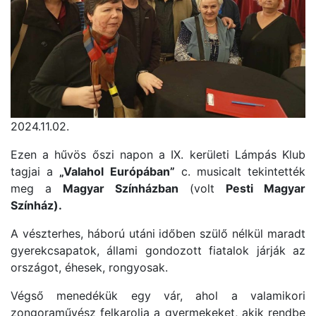
2024.11.02.
Ezen a hűvös őszi napon a IX. kerületi Lámpás Klub
tagjai a
„Valahol Európában”
c. musicalt tekintették
meg a
Magyar Színházban
(volt
Pesti Magyar
Színház).
A vészterhes, háború utáni időben szülő nélkül maradt
gyerekcsapatok, állami gondozott fiatalok járják az
országot, éhesek, rongyosak.
Végső menedékük egy vár, ahol a valamikori
zongoraművész felkarolja a gyermekeket, akik rendbe