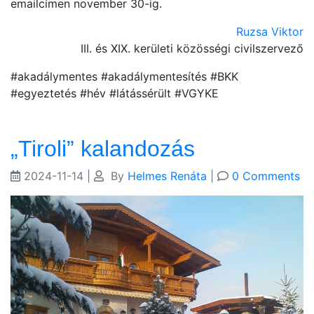
emailcímen november 30-ig.
Ruzsa Viktor
III. és XIX. kerületi közösségi civilszervező
#akadálymentes #akadálymentesítés #BKK
#egyeztetés #hév #látássérült #VGYKE
„Tiroli” kalandozás
2024-11-14
|
By
Helmes Renáta
|
0 Comments