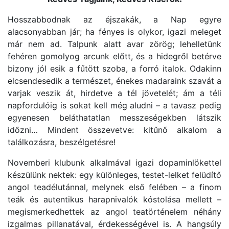
Hosszabbodnak az éjszakák, a Nap egyre
alacsonyabban jár; ha fényes is olykor, igazi meleget
már nem ad. Talpunk alatt avar zörög; lehelletünk
fehéren gomolyog arcunk előtt, és a hidegről betérve
bizony jól esik a fűtött szoba, a forró italok. Odakinn
elcsendesedik a természet, énekes madaraink szavát a
varjak veszik át, hirdetve a tél jövetelét; ám a téli
napfordulóig is sokat kell még aludni – a tavasz pedig
egyenesen beláthatatlan messzeségekben látszik
időzni… Mindent összevetve: kitűnő alkalom a
találkozásra, beszélgetésre!
Novemberi klubunk alkalmával igazi dopaminlökettel
készülünk nektek: egy különleges, testet-lelket felüdítő
angol teadélutánnal, melynek első felében – a finom
teák és autentikus harapnivalók kóstolása mellett –
megismerkedhettek az angol teatörténelem néhány
izgalmas pillanatával, érdekességével is. A hangsúly