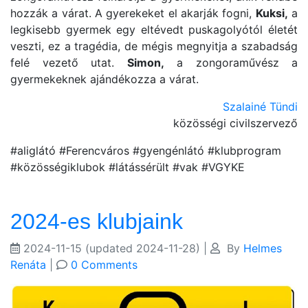
hozzák a várat. A gyerekeket el akarják fogni,
Kuksi,
a
legkisebb gyermek egy eltévedt puskagolyótól életét
veszti, ez a tragédia, de mégis megnyitja a szabadság
felé vezető utat.
Simon,
a zongoraművész a
gyermekeknek ajándékozza a várat.
Szalainé Tündi
közösségi civilszervező
#aliglátó #Ferencváros #gyengénlátó #klubprogram
#közösségiklubok #látássérült #vak #VGYKE
2024-es klubjaink
2024-11-15
(updated 2024-11-28)
|
By
Helmes
Renáta
|
0 Comments