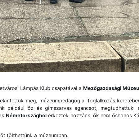
betvárosi Lámpás Klub csapatával a
Mezőgazdasági Múze
t tekintettük meg, múzeumpedagógiai foglalkozás keretébe
tunk például őz és gímszarvas agancsot, megtudhattuk,
nok
Németországból
érkeztek hozzánk, ők nem őshonos Kár
öt tölthettünk a múzeumban.