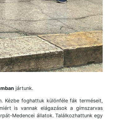
umban
jártunk.
n. Kézbe foghattuk különféle fák terméseit,
 miért is vannak elágazások a gímszarvas
pát-Medencei állatok. Találkozhattunk egy