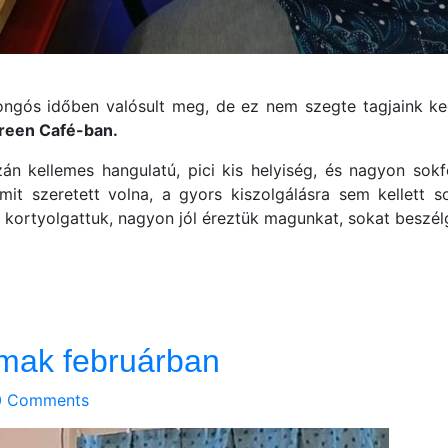
ongós időben valósult meg, de ez nem szegte tagjaink k
reen Café-ban.
án kellemes hangulatú, pici kis helyiség, és nagyon sokf
 szeretett volna, a gyors kiszolgálásra sem kellett sok
kortyolgattuk, nagyon jól éreztük magunkat, sokat beszél
lmak februárban
0 Comments