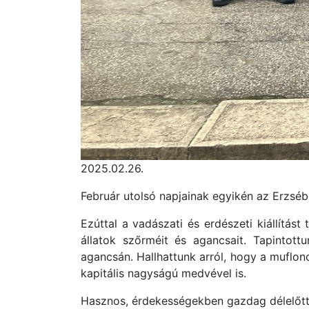
2025.02.26.
Február utolsó napjainak egyikén az Erzsé
Ezúttal a vadászati és erdészeti kiállítás
állatok szőrméit és agancsait. Tapintot
agancsán. Hallhattunk arról, hogy a muflo
kapitális nagyságú medvével is.
Hasznos, érdekességekben gazdag délelőtt