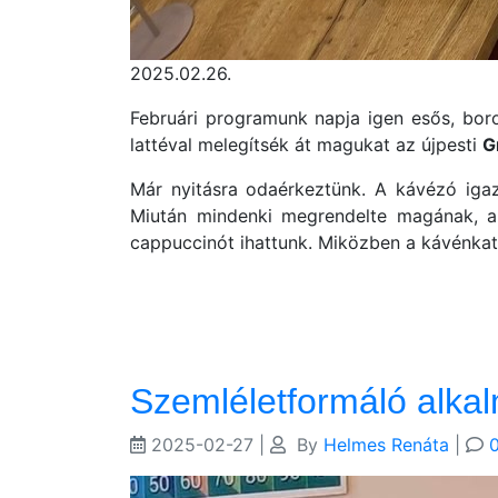
2025.02.26.
Februári programunk napja igen esős, bor
lattéval melegítsék át magukat az újpesti
G
Már nyitásra odaérkeztünk. A kávézó igaz
Miután mindenki megrendelte magának, amit
cappuccinót ihattunk. Miközben a kávénkat 
Szemléletformáló alka
2025-02-27
|
By
Helmes Renáta
|