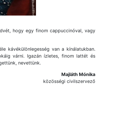
edvét, hogy egy finom cappuccinóval, vagy
éle kávékülönlegesség van a kínálatukban.
áig várni. Igazán ízletes, finom lattét és
gettünk, nevettünk.
Majláth Mónika
közösségi civilszervező