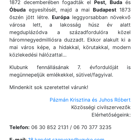
1872 decemberében fogadták el
Pest,
Buda
és
Óbuda
egyesítését, majd a mai
Budapest
1873
őszén jött létre.
Európa
leggyorsabban növekvő
városa lett, a lakosság húsz év alatt
megduplázódva a századfordulóra közel
háromnegyedmilliósra duzzadt. Ekkor alakult ki a
mai város képe, a hidakkal, körutakkal, modern
közlekedési hálózattal…
Klubunk fennállásának 7. évfordulóját is
megünnepeljük emlékekkel, sütivel/fagyival.
Mindenkit sok szeretettel várunk!
Pázmán Krisztina és Juhos Róbert
Közösségi civilszervezők
Elérhetőségeink:
Telefon:
06 30 852 2131 / 06 70 377 3235
E-mail:
18.kerulet.szervezo@vgyke.com