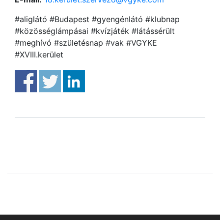
#aliglátó #Budapest #gyengénlátó #klubnap
#közösséglámpásai #kvízjáték #látássérült
#meghívó #születésnap #vak #VGYKE
#XVIII.kerület