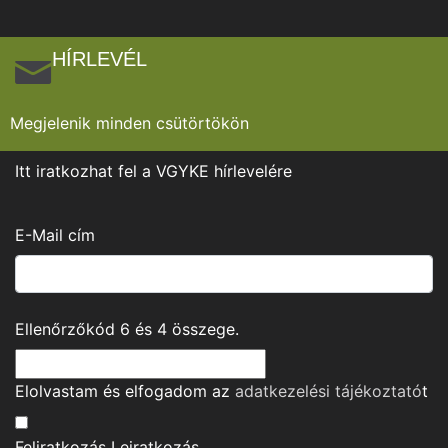
HÍRLEVÉL
Megjelenik minden csütörtökön
Itt iratkozhat fel a VGYKE hírlevelére
E-Mail cím
Ellenőrzőkód
6
és
4
összege.
Elolvastam és elfogadom az
adatkezelési tájékoztató
t
Feliratkozás
Leiratkozás