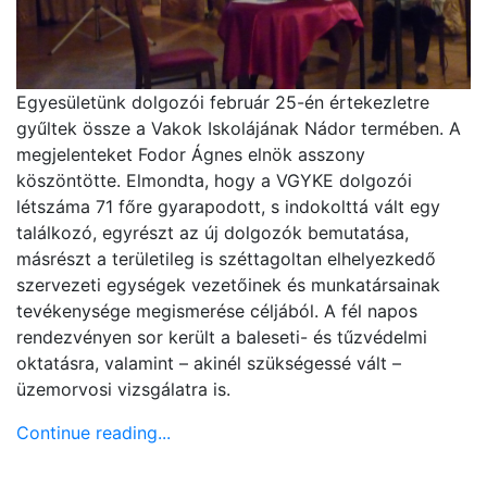
Egyesületünk dolgozói február 25-én értekezletre
gyűltek össze a Vakok Iskolájának Nádor termében. A
megjelenteket Fodor Ágnes elnök asszony
köszöntötte. Elmondta, hogy a VGYKE dolgozói
létszáma 71 főre gyarapodott, s indokolttá vált egy
találkozó, egyrészt az új dolgozók bemutatása,
másrészt a területileg is széttagoltan elhelyezkedő
szervezeti egységek vezetőinek és munkatársainak
tevékenysége megismerése céljából. A fél napos
rendezvényen sor került a baleseti- és tűzvédelmi
oktatásra, valamint – akinél szükségessé vált –
üzemorvosi vizsgálatra is.
Continue reading...