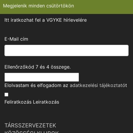
Megjelenik minden csütörtökön
Itt iratkozhat fel a VGYKE hírlevelére
E-Mail cím
Ellenőrzőkód
7
és
4
összege.
Elolvastam és elfogadom az
adatkezelési tájékoztató
t
Feliratkozás
Leiratkozás
TÁRSSZERVEZETEK