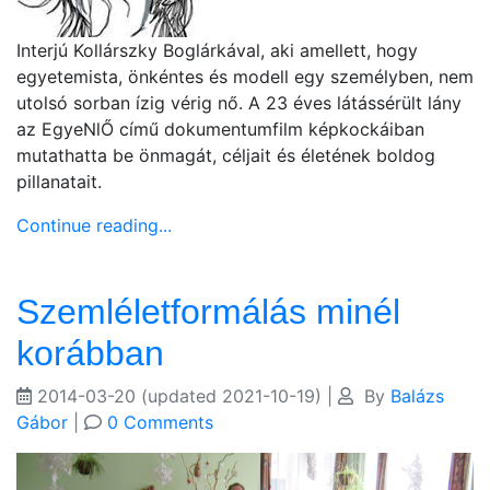
Interjú Kollárszky Boglárkával, aki amellett, hogy
egyetemista, önkéntes és modell egy személyben, nem
utolsó sorban ízig vérig nő. A 23 éves látássérült lány
az EgyeNlŐ című dokumentumfilm képkockáiban
mutathatta be önmagát, céljait és életének boldog
pillanatait.
Continue reading...
Szemléletformálás minél
korábban
2014-03-20
(updated 2021-10-19)
|
By
Balázs
Gábor
|
0 Comments