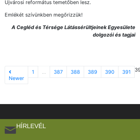
Újvárosi református temetőben lesz.
Emlékét szívünkben megőrizzük!
A Cegléd és Térsége Látássérültjeinek Egyesülete
dolgozói és tagjai
3
1
…
387
388
389
390
391
Newer
HÍRLEVÉL