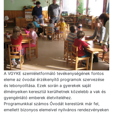
A VGYKE szemléletformáló tevékenységének fontos
eleme az óvodai érzékenyítő programok szervezése
és lebonyolítása. Ezek során a gyerekek saját
élményeiken keresztül kerülhetnek közelebb a vak és
gyengénlátó emberek életviteléhez.
Programunkkal számos Óvodát kerestünk már fel,
emellett bizonyos elemeivel nyilvános rendezvényeken