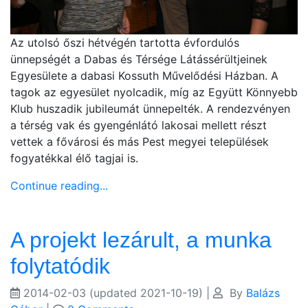
Az utolsó őszi hétvégén tartotta évfordulós
ünnepségét a Dabas és Térsége Látássérültjeinek
Egyesülete a dabasi Kossuth Művelődési Házban. A
tagok az egyesület nyolcadik, míg az Együtt Könnyebb
Klub huszadik jubileumát ünnepelték. A rendezvényen
a térség vak és gyengénlátó lakosai mellett részt
vettek a fővárosi és más Pest megyei települések
fogyatékkal élő tagjai is.
Continue reading...
A projekt lezárult, a munka
folytatódik
2014-02-03
(updated 2021-10-19)
|
By
Balázs