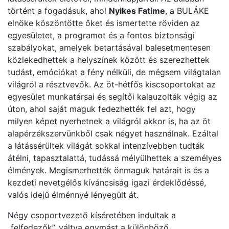
történt a fogadásuk, ahol
Nyikes Fatime
, a BULÁKE
elnöke köszöntötte őket és ismertette röviden az
egyesületet, a programot és a fontos biztonsági
szabályokat, amelyek betartásával balesetmentesen
közlekedhettek a helyszínek között és szerezhettek
tudást, emóciókat a fény nélküli, de mégsem világtalan
világról a résztvevők. Az öt-hétfős kiscsoportokat az
egyesület munkatársai és segítői kalauzolták végig az
úton, ahol saját maguk fedezhették fel azt, hogy
milyen képet nyerhetnek a világról akkor is, ha az öt
alapérzékszervünkből csak négyet használnak. Ezáltal
a látássérültek világát sokkal intenzívebben tudták
átélni, tapasztalattá, tudássá mélyülhettek a személyes
élmények. Megismerhették önmaguk határait is és a
kezdeti nevetgélős kíváncsiság igazi érdeklődéssé,
valós idejű élménnyé lényegült át.
Négy csoportvezető kíséretében indultak a
„felfedezők”, váltva egymást a különböző