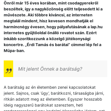
Önről már 15 éves korában, mint csodagyerekről
beszéltek, így a nagyközönség előtt teljesedett ki a
művészete. Aki többre kíváncsi, az interneten
megtalál mindent, hisz kevesen mondhatják el
harmincnégy évesen, hogy pályafutásának a lap.hu
internetes gyűjtőoldal önálló rovatot szán. Ezért
inkább szorítkozzunk a közelgő jótékonysági
koncertre. „
Érdi Tamás és barátai
” címmel lép fel a
Müpa-ban.
Mit jelent Önnek a barátság?
A barátság az én életemben zenei kapcsolatokat
jelent. Sajnos, csak ’úgy’, barátkozni, társaságba járni,
ritkán adatott meg az életemben. Egyszer hosszabb
ideig nagyszerű barátokat szereztem, heti
rendszerességgel egy irodalmi társaságba jártam, ezt