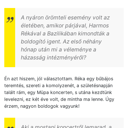
A nyáron örömteli esemény volt az
életében, amikor párjával, Harmos
Rékával a Bazilikában kimondták a
boldogító igent. Az első néhány
hónap után mi a véleménye a
házasság intézményéről?
Én azt hiszem, jól választottam. Réka egy bűbájos
teremtés, szereti a komolyzenét, a születésnapján
talált rám, egy Müpa koncerten, s utána kezdtünk
levelezni, ez két éve volt, de mintha ma lenne. Úgy
érzem, nagyon boldogok vagyunk!
Aki a mostani koncertről lemarad, a