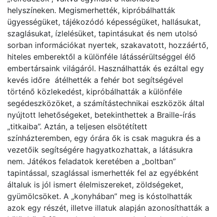
helyszíneken. Megismerhették, kipróbálhatták
ügyességüket, tájékozódó képességüket, hallásukat,
szaglásukat, ízlelésüket, tapintásukat és nem utolsó
sorban információkat nyertek, szakavatott, hozzáértő,
hiteles emberektől a különféle látássérültséggel élő
embertársaink világáról. Használhatták és ezáltal egy
kevés időre átélhették a fehér bot segítségével
történő közlekedést, kipróbálhatták a különféle
segédeszközöket, a számítástechnikai eszközök által
nyújtott lehetőségeket, betekinthettek a Braille-írás
„titkaiba”. Aztán, a teljesen elsötétített
színházteremben, egy órára ők is csak magukra és a
vezetőik segítségére hagyatkozhattak, a látásukra
nem. Játékos feladatok keretében a „boltban”
tapintással, szaglással ismerhették fel az egyébként
általuk is jól ismert élelmiszereket, zöldségeket,
gyümölcsöket. A „konyhában” meg is kóstolhatták
azok egy részét, illetve illatuk alapján azonosíthatták a