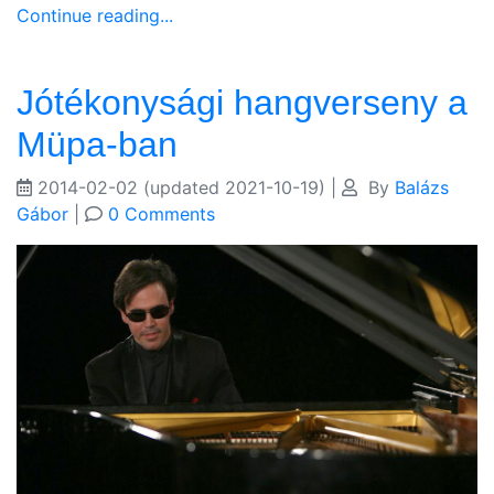
Continue reading...
Jótékonysági hangverseny a
Müpa-ban
2014-02-02
(updated 2021-10-19)
|
By
Balázs
Gábor
|
0 Comments