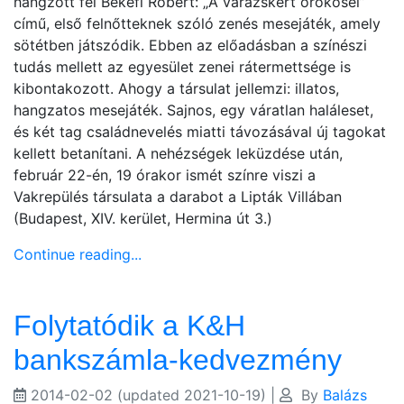
hangzott fel Békefi Róbert: „A varázskert örökösei”
című, első felnőtteknek szóló zenés mesejáték, amely
sötétben játszódik. Ebben az előadásban a színészi
tudás mellett az egyesület zenei rátermettsége is
kibontakozott. Ahogy a társulat jellemzi: illatos,
hangzatos mesejáték. Sajnos, egy váratlan haláleset,
és két tag családnevelés miatti távozásával új tagokat
kellett betanítani. A nehézségek leküzdése után,
február 22-én, 19 órakor ismét színre viszi a
Vakrepülés társulata a darabot a Lipták Villában
(Budapest, XIV. kerület, Hermina út 3.)
Continue reading...
Folytatódik a K&H
bankszámla-kedvezmény
2014-02-02
(updated 2021-10-19)
|
By
Balázs