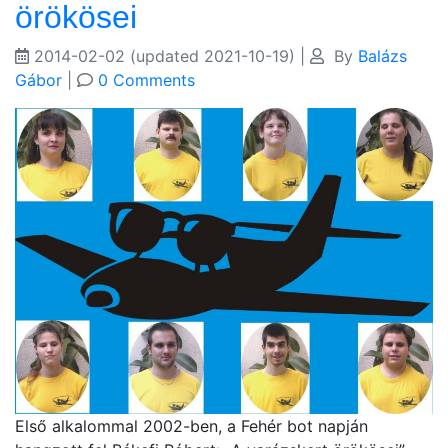
örökösei
2014-02-02
(updated 2021-10-19)
|
By
Balázs
Gábor
|
0 Comments
Első alkalommal 2002-ben, a Fehér bot napján