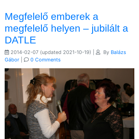
Megfelelő emberek a
megfelelő helyen – jubilált a
DATLE
2014-02-07
(updated 2021-10-19)
|
By
Balázs
Gábor
|
0 Comments