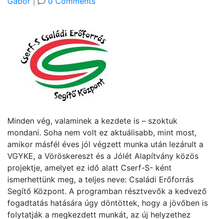
Gábor
|
0 Comments
Minden vég, valaminek a kezdete is – szoktuk
mondani. Soha nem volt ez aktuálisabb, mint most,
amikor másfél éves jól végzett munka után lezárult a
VGYKE, a Vöröskereszt és a Jólét Alapítvány közös
projektje, amelyet ez idő alatt Cserf-S- ként
ismerhettünk meg, a teljes neve: Családi Erőforrás
Segítő Központ. A programban résztvevők a kedvező
fogadtatás hatására úgy döntöttek, hogy a jövőben is
folytatják a megkezdett munkát, az új helyzethez