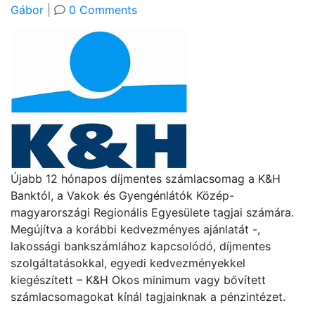
Gábor
|
0 Comments
Újabb 12 hónapos díjmentes számlacsomag a K&H
Banktól, a Vakok és Gyengénlátók Közép-
magyarországi Regionális Egyesülete tagjai számára.
Megújítva a korábbi kedvezményes ajánlatát -,
lakossági bankszámlához kapcsolódó, díjmentes
szolgáltatásokkal, egyedi kedvezményekkel
kiegészített – K&H Okos minimum vagy bővített
számlacsomagokat kínál tagjainknak a pénzintézet.