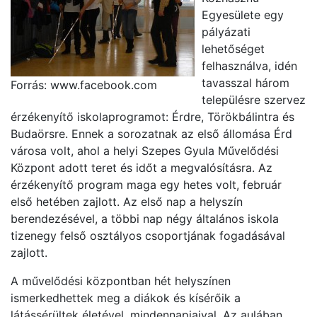
Egyesülete egy
pályázati
lehetőséget
felhasználva, idén
tavasszal három
Forrás: www.facebook.com
településre szervez
érzékenyítő iskolaprogramot: Érdre, Törökbálintra és
Budaörsre. Ennek a sorozatnak az első állomása Érd
városa volt, ahol a helyi Szepes Gyula Művelődési
Központ adott teret és időt a megvalósításra. Az
érzékenyítő program maga egy hetes volt, február
első hetében zajlott. Az első nap a helyszín
berendezésével, a többi nap négy általános iskola
tizenegy felső osztályos csoportjának fogadásával
zajlott.
A művelődési központban hét helyszínen
ismerkedhettek meg a diákok és kísérőik a
látássérültek életével, mindennapjaival. Az aulában