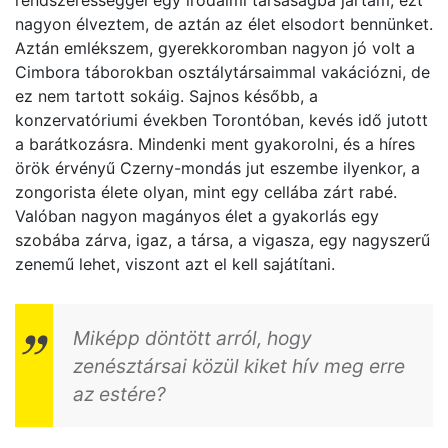
nagyon élveztem, de aztán az élet elsodort bennünket.
Aztán emlékszem, gyerekkoromban nagyon jó volt a
Cimbora táborokban osztálytársaimmal vakációzni, de
ez nem tartott sokáig. Sajnos később, a
konzervatóriumi években Torontóban, kevés idő jutott
a barátkozásra. Mindenki ment gyakorolni, és a híres
örök érvényű Czerny-mondás jut eszembe ilyenkor, a
zongorista élete olyan, mint egy cellába zárt rabé.
Valóban nagyon magányos élet a gyakorlás egy
szobába zárva, igaz, a társa, a vigasza, egy nagyszerű
zenemű lehet, viszont azt el kell sajátítani.
Miképp döntött arról, hogy
zenésztársai közül kiket hív meg erre
az estére?