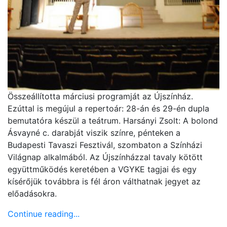
Összeállította márciusi programját az Újszínház.
Ezúttal is megújul a repertoár: 28-án és 29-én dupla
bemutatóra készül a teátrum. Harsányi Zsolt: A bolond
Ásvayné c. darabját viszik színre, pénteken a
Budapesti Tavaszi Fesztivál, szombaton a Színházi
Világnap alkalmából. Az Újszínházzal tavaly kötött
együttműködés keretében a VGYKE tagjai és egy
kísérőjük továbbra is fél áron válthatnak jegyet az
előadásokra.
Continue reading...