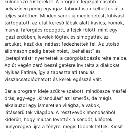
különböző fűszereket. A program legizgalmasabb
helyszínén pedig egy igazi labirintuson kelhettek át a
teljes sötétben. Minden sarok új meglepetést, kihívást
tartogatott, az utat kereső lábak alatt kavics, homok,
murva, faforgács ropogott, a fejek fölött, mint egy
igazi erdőben, levelek lógtak és simogatták az
arcukat, kezükkel nádast fedezhettek fel. Az utolsó
állomáson pedig betekintést, „behallást” és
„betapintást” nyerhettek a csörgőlabdázás rejtelmeibe.
Az út végén záró beszélgetésre invitálta a diákokat
Nyikes Fatime, így a tapasztalati tanulás
visszacsatolódhatott és kerek egésszé vált.
Bár a program ideje szűkre szabott, mindössze másfél
órás, egy-egy „kirándulás” az ismerős, de mégis
elkalauzol egy ismeretlen világba, a vakok,
látássérültek világába. A résztvevők lmondásából
kiderült, hogy miután levették a kendőt, kiléptek
hunyorogva újra a fényre, mégis többek lettek. Kicsit