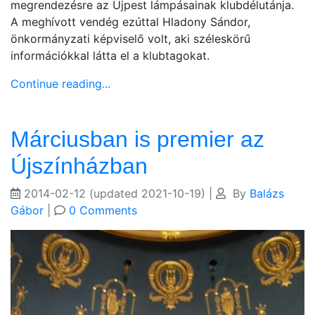
megrendezésre az Újpest lámpásainak klubdélutánja.
A meghívott vendég ezúttal Hladony Sándor,
önkormányzati képviselő volt, aki széleskörű
információkkal látta el a klubtagokat.
Continue reading...
Márciusban is premier az
Újszínházban
2014-02-12
(updated 2021-10-19)
|
By
Balázs
Gábor
|
0 Comments