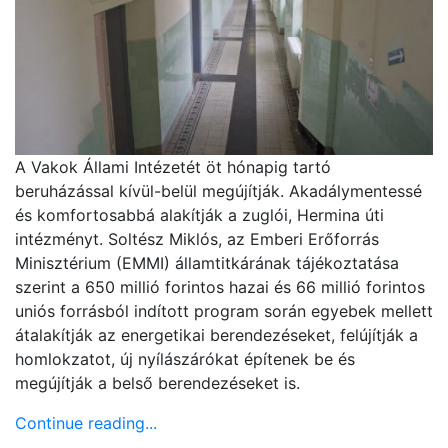
A Vakok Állami Intézetét öt hónapig tartó
beruházással kívül-belül megújítják. Akadálymentessé
és komfortosabbá alakítják a zuglói, Hermina úti
intézményt. Soltész Miklós, az Emberi Erőforrás
Minisztérium (EMMI) államtitkárának tájékoztatása
szerint a 650 millió forintos hazai és 66 millió forintos
uniós forrásból indított program során egyebek mellett
átalakítják az energetikai berendezéseket, felújítják a
homlokzatot, új nyílászárókat építenek be és
megújítják a belső berendezéseket is.
Continue reading...