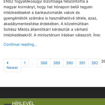
ENSZ fogyatékosügyi bizottsága felszólította a
magyar kormányt, hogy hat hónapon belül tegyen
intézkedéseket a bankautomaták vakok és
gyengénlátók számára is használhatóvá tétele, azaz,
akadálymentesítése érdekében. A közelmúltban
Soltész Miklós államtitkárt kérdeztük a várható
intézkedésekről. A minisztérium írásban válaszolt. Íme:
Continue reading...
3
1
…
388
389
390
391
392
Newer
HÍRLEVÉL