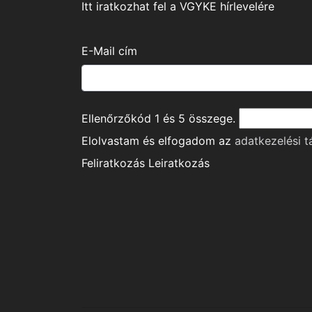
Itt iratkozhat fel a VGYKE hírlevelére
E-Mail cím
Ellenőrzőkód
1
és
5
összege.
Elolvastam és elfogadom az
adatkezelési t
Feliratkozás
Leiratkozás