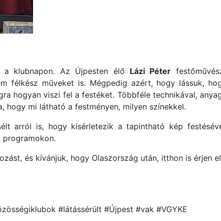
t a klubnapon. Az Újpesten élő
Lázi Péter
festőművés
m félkész műveket is. Mégpedig azért, hogy lássuk, hog
ra hogyan viszi fel a festéket. Többféle technikával, anyagg
a, hogy mi látható a festményen, milyen színekkel.
 arról is, hogy kísérletezik a tapintható kép festésével
lt programokon.
st, és kívánjuk, hogy Olaszország után, itthon is érjen el 
özösségiklubok #látássérült #Újpest #vak #VGYKE