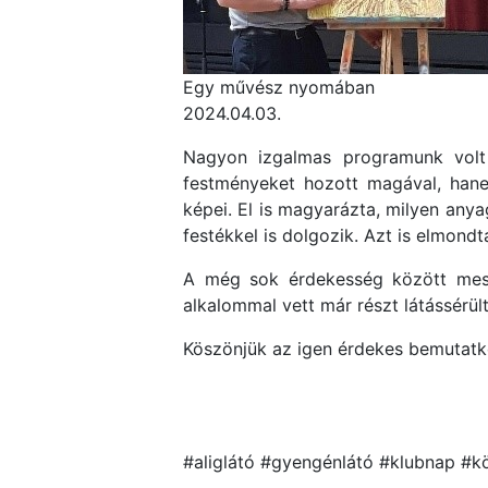
Egy művész nyomában
2024.04.03.
Nagyon izgalmas programunk vol
festményeket hozott magával, hane
képei. El is magyarázta, milyen anyag
festékkel is dolgozik. Azt is elmondt
A még sok érdekesség között mesélt
alkalommal vett már részt látássérü
Köszönjük az igen érdekes bemutatkozá
#aliglátó #gyengénlátó #klubnap #k