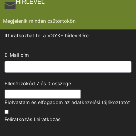
HÍRLEVÉL
Megjelenik minden csütörtökön
Itt iratkozhat fel a VGYKE hírlevelére
E-Mail cím
Ellenőrzőkód
7
és
0
összege.
Elolvastam és elfogadom az
adatkezelési tájékoztató
t
Feliratkozás
Leiratkozás