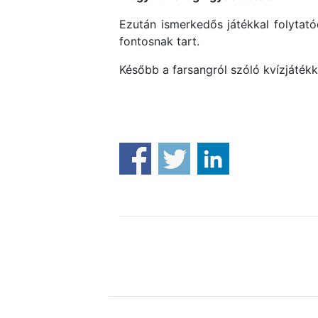
Ezután ismerkedős játékkal folytat
fontosnak tart.
Később a farsangról szóló kvízjátékk