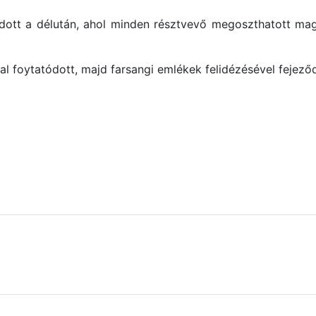
ódott a délután, ahol minden résztvevő megoszthatott mag
al foytatódott, majd farsangi emlékek felidézésével fejező