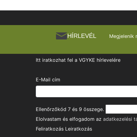
HÍRLEVÉL
Megjelenik 
Itt iratkozhat fel a VGYKE hírlevelére
E-Mail cím
Ellenőrzőkód
7
és
9
összege.
Elolvastam és elfogadom az
adatkezelési t
Feliratkozás
Leiratkozás