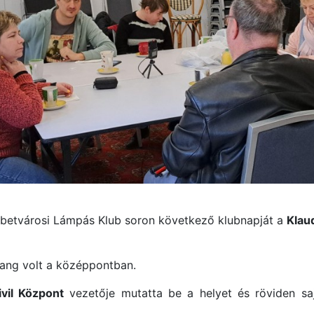
ébetvárosi Lámpás Klub soron következő klubnapját a
Klau
sang volt a középpontban.
ivil Központ
vezetője mutatta be a helyet és röviden saj