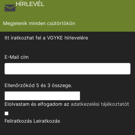
HÍRLEVÉL
Megjelenik minden csütörtökön
Itt iratkozhat fel a VGYKE hírlevelére
E-Mail cím
Ellenőrzőkód
5
és
3
összege.
Elolvastam és elfogadom az
adatkezelési tájékoztató
t
Feliratkozás
Leiratkozás