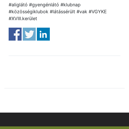
#aliglátó #gyengénlátó #klubnap
#közösségiklubok #látássérült #vak #VGYKE
#XVIII.kerület