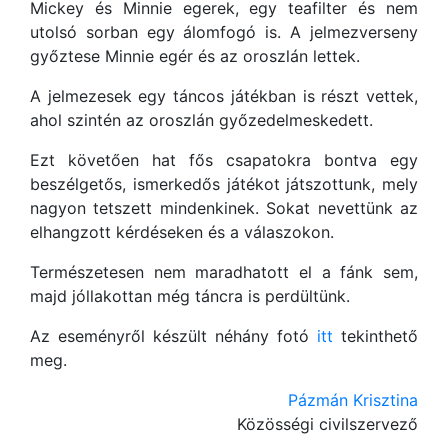
Mickey és Minnie egerek, egy teafilter és nem
utolsó sorban egy álomfogó is. A jelmezverseny
győztese Minnie egér és az oroszlán lettek.
A jelmezesek egy táncos játékban is részt vettek,
ahol szintén az oroszlán győzedelmeskedett.
Ezt követően hat fős csapatokra bontva egy
beszélgetős, ismerkedős játékot játszottunk, mely
nagyon tetszett mindenkinek. Sokat nevettünk az
elhangzott kérdéseken és a válaszokon.
Természetesen nem maradhatott el a fánk sem,
majd jóllakottan még táncra is perdültünk.
Az eseményről készült néhány fotó
itt
tekinthető
meg.
Pázmán Krisztina
Közösségi civilszervező