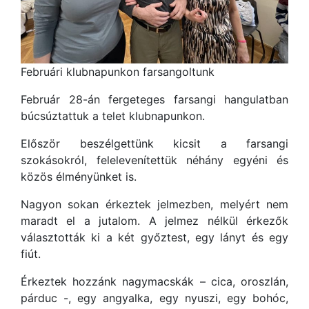
Februári klubnapunkon farsangoltunk
Február 28-án fergeteges farsangi hangulatban
búcsúztattuk a telet klubnapunkon.
Először beszélgettünk kicsit a farsangi
szokásokról, felelevenítettük néhány egyéni és
közös élményünket is.
Nagyon sokan érkeztek jelmezben, melyért nem
maradt el a jutalom. A jelmez nélkül érkezők
választották ki a két győztest, egy lányt és egy
fiút.
Érkeztek hozzánk nagymacskák – cica, oroszlán,
párduc -, egy angyalka, egy nyuszi, egy bohóc,