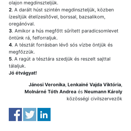
olajon megdinszteljük.
2
. A darált húst szintén megdinszteljük, közben
ízesítjük ételízesítővel, borssal, bazsalikom,
oregánóval.
3
. Amikor a hús megfőtt sűrített paradicsomlevet
öntünk rá, felforraljuk.
4
. A tésztát forrásban lévő sós vízbe öntjük és
megfőzzük.
5
. A ragút a tésztára szedjük és reszelt sajttal
tálaljuk.
Jó étvágyat!
Jánosi Veronika
,
Lenkainé Vajda Viktória
,
Molnárné Tóth Andrea
és
Neumann Károly
közösségi civilszervezők