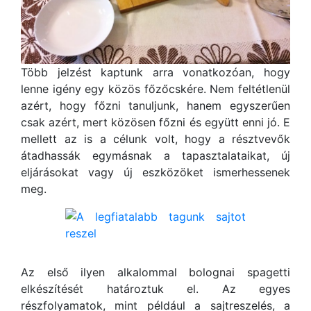
Több jelzést kaptunk arra vonatkozóan, hogy
lenne igény egy közös főzőcskére. Nem feltétlenül
azért, hogy főzni tanuljunk, hanem egyszerűen
csak azért, mert közösen főzni és együtt enni jó. E
mellett az is a célunk volt, hogy a résztvevők
átadhassák egymásnak a tapasztalataikat, új
eljárásokat vagy új eszközöket ismerhessenek
meg.
Az első ilyen alkalommal bolognai spagetti
elkészítését határoztuk el. Az egyes
részfolyamatok, mint például a sajtreszelés, a