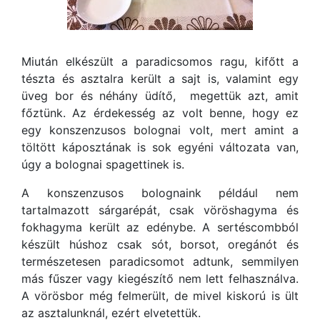
Miután elkészült a paradicsomos ragu, kifőtt a
tészta és asztalra került a sajt is, valamint egy
üveg bor és néhány üdítő, megettük azt, amit
főztünk. Az érdekesség az volt benne, hogy ez
egy konszenzusos bolognai volt, mert amint a
töltött káposztának is sok egyéni változata van,
úgy a bolognai spagettinek is.
A konszenzusos bolognaink például nem
tartalmazott sárgarépát, csak vöröshagyma és
fokhagyma került az edénybe. A sertéscombból
készült húshoz csak sót, borsot, oregánót és
természetesen paradicsomot adtunk, semmilyen
más fűszer vagy kiegészítő nem lett felhasználva.
A vörösbor még felmerült, de mivel kiskorú is ült
az asztalunknál, ezért elvetettük.