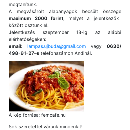
megtanítunk.
A megvásárolt alapanyagok becsült összege
maximum 2000 forint
, melyet a jelentkezők
között osztunk el.
Jelentkezés szeptember 18-ig az alábbi
elérhetőségeken:
email
:
lampas.ujbuda@gmail.com
vagy
0630/
498-91-27
–
s
telefonszámon Andinál.
A kép forrása: femcafe.hu
Sok szeretettel várunk mindenkit!