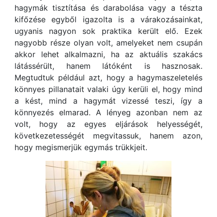
hagymák tisztítása és darabolása vagy a tészta
kifőzése egyből igazolta is a várakozásainkat,
ugyanis nagyon sok praktika került elő. Ezek
nagyobb része olyan volt, amelyeket nem csupán
akkor lehet alkalmazni, ha az aktuális szakács
látássérült, hanem látóként is hasznosak.
Megtudtuk például azt, hogy a hagymaszeletelés
könnyes pillanatait valaki úgy kerüli el, hogy mind
a kést, mind a hagymát vizessé teszi, így a
könnyezés elmarad. A lényeg azonban nem az
volt, hogy az egyes eljárások helyességét,
következetességét megvitassuk, hanem azon,
hogy megismerjük egymás trükkjeit.