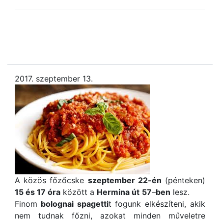
2017. szeptember 13.
A közös főzőcske
szeptember 22-én
(pénteken)
15 és 17 óra
között a
Hermina út
57
–
ben
lesz.
Finom
bolognai spagetti
t fogunk elkészíteni, akik
nem tudnak főzni, azokat minden műveletre