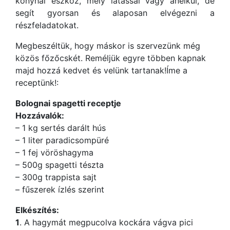
konyhai eszköz, mely látással vagy anélkül, de
segít gyorsan és alaposan elvégezni a
részfeladatokat.
Megbeszéltük, hogy máskor is szervezünk még
közös főzőcskét. Reméljük egyre többen kapnak
majd hozzá kedvet és velünk tartanak!Íme a
receptünk!:
Bolognai spagetti receptje
Hozzávalók:
– 1 kg sertés darált hús
– 1 liter paradicsompüré
– 1 fej vöröshagyma
– 500g spagetti tészta
– 300g trappista sajt
– fűszerek ízlés szerint
Elkészítés:
1
. A hagymát megpucolva kockára vágva pici