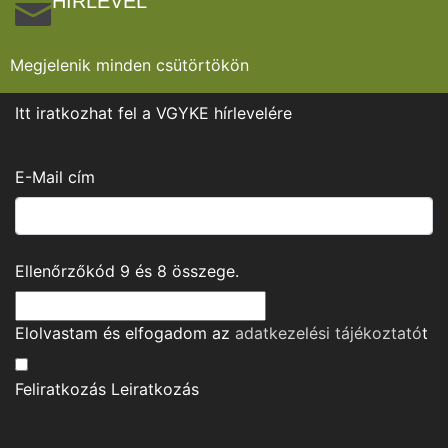
HÍRLEVÉL
Megjelenik minden csütörtökön
Itt iratkozhat fel a VGYKE hírlevelére
E-Mail cím
Ellenőrzőkód
9
és
8
összege.
Elolvastam és elfogadom az
adatkezelési tájékoztató
t
Feliratkozás
Leiratkozás