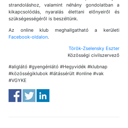
strandoláshoz, valamint néhány gondolatban a
kikapcsolódás, nyaralás élettani előnyeiről és
szükségességéről is beszéltünk.
Az online klub meghallgatható a kerületi
Facebook-oldalon
.
Török-Zselensky Eszter
Közösségi civilszervező
#aliglátó #gyengénlátó #Hegyvidék #klubnap
#közösségiklubok #látássérült #online #vak
#VGYKE