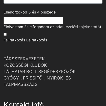
Ellenőrzőkód
5
és
4
összege.
Elolvastam és elfogadom az
adatkezelési tájékoztató
t
Feliratkozás
Leiratkozás
TÁRSSZERVEZETEK
KÖZÖSSÉGI KLUBOK
LÁTHATÁR BOLT SEGÉDESZKÖZÖK
GYÓGY-, FRISSÍTŐ-, NYIROK- ÉS
TALPMASSZÁZS
Kontakt infó