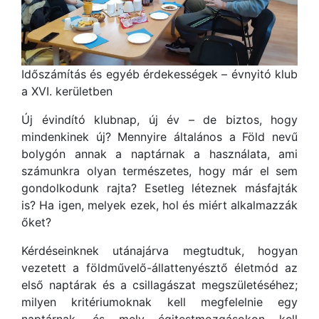
Időszámítás és egyéb érdekességek – évnyitó klub
a XVI. kerületben
Új évindító klubnap, új év – de biztos, hogy
mindenkinek új? Mennyire általános a Föld nevű
bolygón annak a naptárnak a használata, ami
számunkra olyan természetes, hogy már el sem
gondolkodunk rajta? Esetleg léteznek másfajták
is? Ha igen, melyek ezek, hol és miért alkalmazzák
őket?
Kérdéseinknek utánajárva megtudtuk, hogyan
vezetett a földművelő-állattenyésztő életmód az
első naptárak és a csillagászat megszületéséhez;
milyen kritériumoknak kell megfelelnie egy