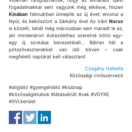
vidáman nyugtázhattuk, hogy az elmaradt újévi
fogadalmakkal sem vagyunk még elkésve, hiszen
Kínában
februárban ünneplik az új évet: elvonul a
Nyúl, és beköszönt a Sárkány éve! Az iráni
Noruz
is közelít, tehát még márciusban sem maradt le az,
aki mindenáron évkezdethez szeretné kötni egy-
egy új szokása bevezetését… Bátran hát a
pótszilveszterekkel: van idő bőven – csak
megfelelő naptárat kell választani!
Czagány Izabella
Közösségi civilszervező
#aliglátó #gyengénlátó #klubnap
#közösségiklubok #látássérült #vak #VGYKE
#XVI.kerület