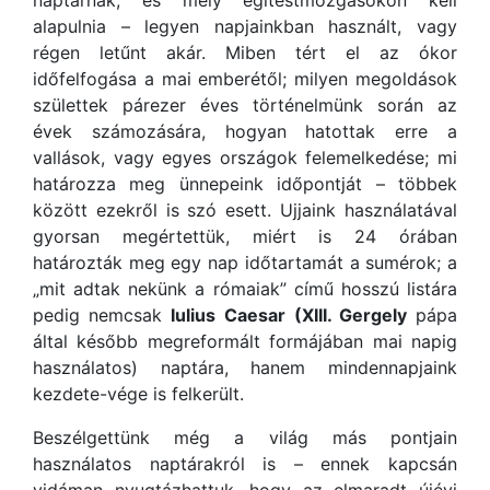
naptárnak, és mely égitestmozgásokon kell
alapulnia – legyen napjainkban használt, vagy
régen letűnt akár. Miben tért el az ókor
időfelfogása a mai emberétől; milyen megoldások
születtek párezer éves történelmünk során az
évek számozására, hogyan hatottak erre a
vallások, vagy egyes országok felemelkedése; mi
határozza meg ünnepeink időpontját – többek
között ezekről is szó esett. Ujjaink használatával
gyorsan megértettük, miért is 24 órában
határozták meg egy nap időtartamát a sumérok; a
„mit adtak nekünk a rómaiak” című hosszú listára
pedig nemcsak
Iulius Caesar
(XIII. Gergely
pápa
által később megreformált formájában mai napig
használatos) naptára, hanem mindennapjaink
kezdete-vége is felkerült.
Beszélgettünk még a világ más pontjain
használatos naptárakról is – ennek kapcsán