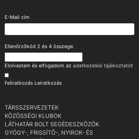
E-Mail cím
Ellenőrzőkód
2
és
4
összege.
Elolvastam és elfogadom az
adatkezelési tájékoztató
t
Feliratkozás
Leiratkozás
TÁRSSZERVEZETEK
KÖZÖSSÉGI KLUBOK
LÁTHATÁR BOLT SEGÉDESZKÖZÖK
GYÓGY-, FRISSÍTŐ-, NYIROK- ÉS