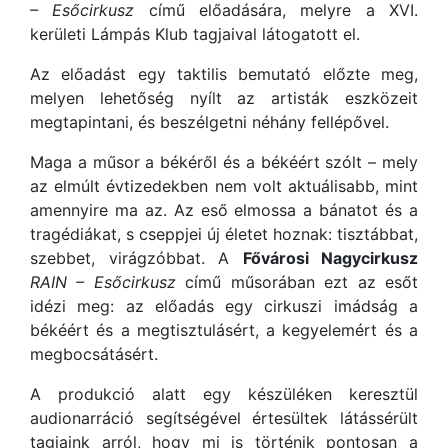
– Esőcirkusz
című előadására, melyre a XVI.
kerületi Lámpás Klub tagjaival látogatott el.
Az előadást egy taktilis bemutató előzte meg,
melyen lehetőség nyílt az artisták eszközeit
megtapintani, és beszélgetni néhány fellépővel.
Maga a műsor a békéről és a békéért szólt – mely
az elmúlt évtizedekben nem volt aktuálisabb, mint
amennyire ma az. Az eső elmossa a bánatot és a
tragédiákat, s cseppjei új életet hoznak: tisztábbat,
szebbet, virágzóbbat. A
Fővárosi Nagycirkusz
RAIN – Esőcirkusz
című műsorában ezt az esőt
idézi meg: az előadás egy cirkuszi imádság a
békéért és a megtisztulásért, a kegyelemért és a
megbocsátásért.
A produkció alatt egy készüléken keresztül
audionarráció segítségével értesültek látássérült
tagjaink arról, hogy mi is történik pontosan a