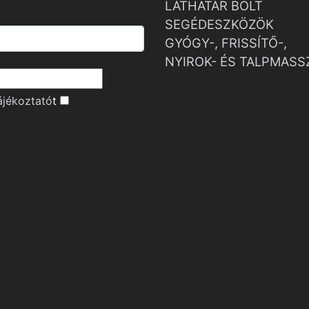
LÁTHATÁR BOLT
SEGÉDESZKÖZÖK
GYÓGY-, FRISSÍTŐ-,
NYIROK- ÉS TALPMASS
ájékoztató
t