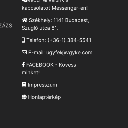
Vedd fel velünk a
kapcsolatot Messenger-en!
Székhely:
1141 Budapest,
ZÁZS
Szugló utca 81.
Telefon:
(+36-1) 384-5541
E-mail:
ugyfel@vgyke.com
FACEBOOK - Kövess
minket!
Impresszum
Honlaptérkép