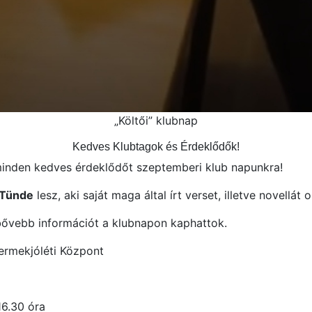
„Költői” klubnap
Kedves Klubtagok és Érdeklődők!
inden kedves érdeklődőt szeptemberi klub napunkra!
 Tünde
lesz, aki saját maga által írt verset, illetve novellát
 bővebb információt a klubnapon kaphattok.
rmekjóléti Központ
16.30 óra