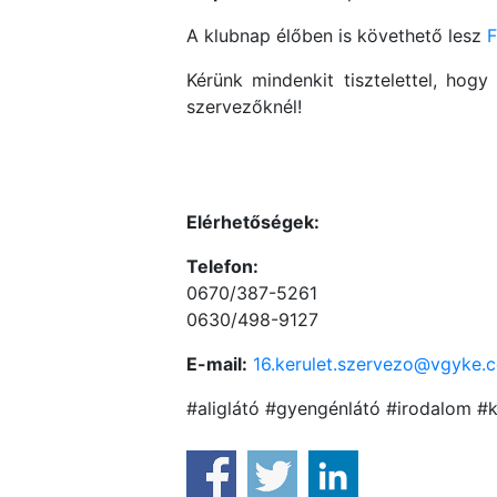
A klubnap élőben is követhető lesz
F
Kérünk mindenkit tisztelettel, hogy
szervezőknél!
Elérhetőségek:
Telefon:
0670/387-5261
0630/498-9127
E-mail:
16.kerulet.szervezo@vgyke.
#aliglátó #gyengénlátó #irodalom #