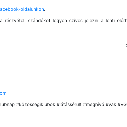
acebook-oldalunkon
.
 a részvételi szándékot legyen szíves jelezni a lenti elé
com
klubnap #közösségiklubok #látássérült #meghívó #vak #VG