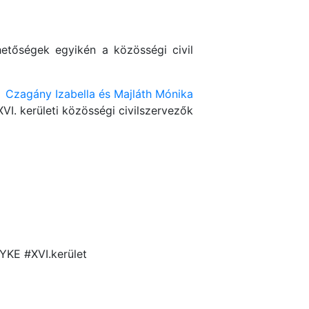
rhetőségek egyikén a közösségi civil
Czagány Izabella és Majláth Mónika
XVI. kerületi közösségi civilszervezők
YKE #XVI.kerület