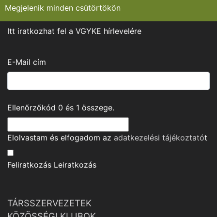
Megjelenik minden csütörtökön
Itt iratkozhat fel a VGYKE hírlevelére
E-Mail cím
Ellenőrzőkód
0
és
1
összege.
Elolvastam és elfogadom az
adatkezelési tájékoztató
t
Feliratkozás
Leiratkozás
TÁRSSZERVEZETEK
KÖZÖSSÉGI KLUBOK