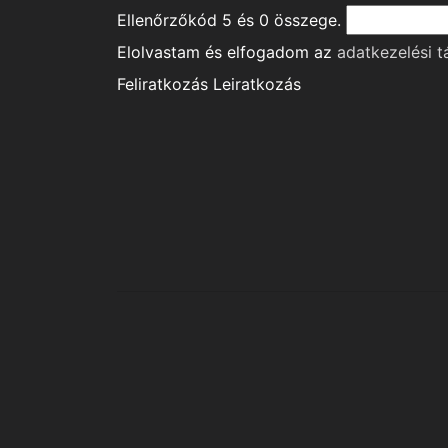
Ellenőrzőkód
5
és
0
összege.
Elolvastam és elfogadom az
adatkezelési t
Feliratkozás
Leiratkozás