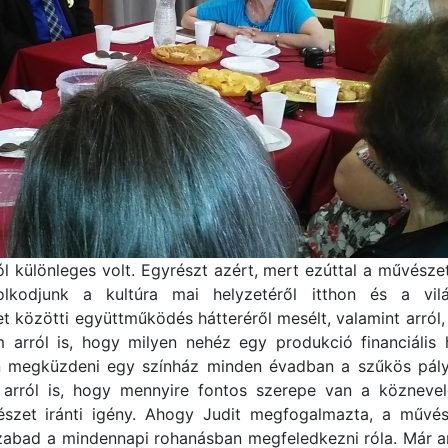
 különleges volt. Egyrészt azért, mert ezúttal a művészet
lkodjunk a kultúra mai helyzetéről itthon és a vi
 közötti együttműködés hátteréről mesélt, valamint arról
m arról is, hogy milyen nehéz egy produkció financiális
 megküzdeni egy színház minden évadban a szűkös pály
t arról is, hogy mennyire fontos szerepe van a köznev
szet iránti igény. Ahogy Judit megfogalmazta, a művészi
ad a mindennapi rohanásban megfeledkezni róla. Már annyi