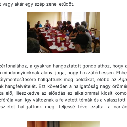
 vagy akár egy szép zenei etűdöt.
ezérfonalához, a gyakran hangoztatott gondolathoz, hogy a 
n mindannyiunknak alanyi joga, hogy hozzáférhessen. Ehh
álymentesítésére hallgattunk meg példákat, előbb az
Ága
ak hangfelvételét. Ezt követően a hallgatóság nagy örömére
a elő, illeszkedve az előadás ez alkalommal kicsit kom
zférája van, így változnak a felvetett témák és a választ
zletet hallgattunk meg, teljessé téve ezáltal a narrác