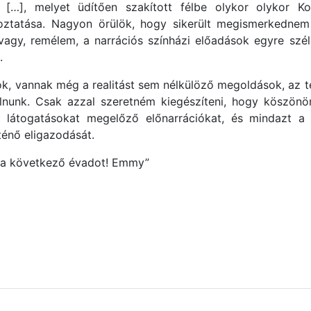
 […], melyet üdítően szakított félbe olykor olykor Kolt
oztatása. Nagyon örülök, hogy sikerült megismerkednem 
vagy, remélem, a narrációs színházi előadások egyre szél
.
, vannak még a realitást sem nélkülöző megoldások, az te
lálnunk. Csak azzal szeretném kiegészíteni, hogy köszön
i látogatásokat megelőző előnarrációkat, és mindazt a 
ténő eligazodását.
m a következő évadot! Emmy”