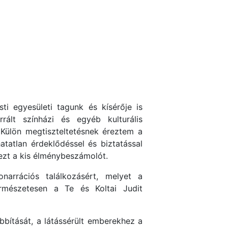
i egyesületi tagunk és kísérője is
rrált színházi és egyéb kulturális
Külön megtiszteltetésnek éreztem a
tatlan érdeklődéssel és biztatással
ezt a kis élménybeszámolót.
arrációs találkozásért, melyet a
rmészetesen a Te és Koltai Judit
bítását, a látássérült emberekhez a