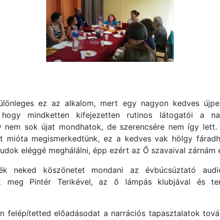
lönleges ez az alkalom, mert egy nagyon kedves újpest
e, hogy mindketten kifejezetten rutinos látogatói a na
y nem sok újat mondhatok, de szerencsére nem így lett. 
ert mióta megismerkedtünk, ez a kedves vak hölgy fáradha
udok eléggé meghálálni, épp ezért az Ő szavaival zárnám 
nék neked köszönetet mondani az évbúcsúztató audion
k meg Pintér Terikével, az ő lámpás klubjával és te
felépítetted előadásodat a narrációs tapasztalatok továb