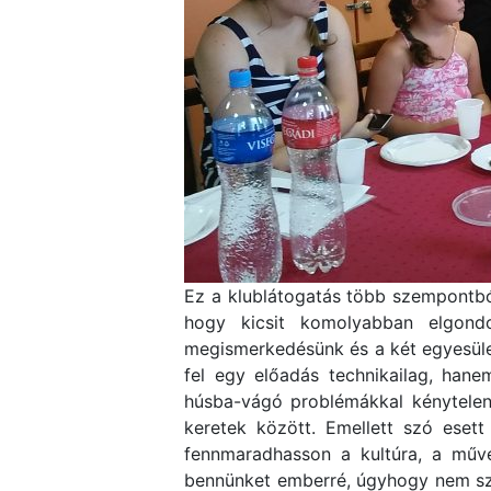
Ez a klublátogatás több szempontból
hogy kicsit komolyabban elgondo
megismerkedésünk és a két egyesület
fel egy előadás technikailag, hane
húsba-vágó problémákkal kénytelen
keretek között. Emellett szó eset
fennmaradhasson a kultúra, a művé
bennünket emberré, úgyhogy nem szab