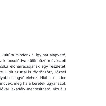
kultúra mindenkié, így hát alapvető,
ez kapcsolódva különböző művészeti
cska
előnarrációjának egy részletét,
 Judit ezúttal is rögtönzött, József
olyabb hangvételéhez. Hiába, minden
ott művek, még ha a keretek ugyanazok
ióval akadály-mentesíthető vizuális