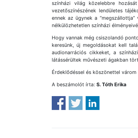
színházi világ közelebbre hozását
vezetőszínészének lendületes tájék
ennek az ügynek a “megszállottja” 
nélkülözhetetlen színházi élményeivé
Hogy vannak még csiszolandó pontok
keresünk, új megoldásokat kell ta
audionarrációs cikkeket, a színház
látássérültek művészeti ágakban tör
Érdeklődéssel és köszönettel váro
A beszámolót írta:
S. Tóth Erika