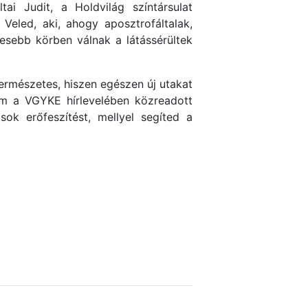
ai Judit, a Holdvilág színtársulat
Veled, aki, ahogy aposztrofáltalak,
esebb körben válnak a látássérültek
rmészetes, hiszen egészen új utakat
öm a VGYKE hírlevelében közreadott
sok erőfeszítést, mellyel segíted a