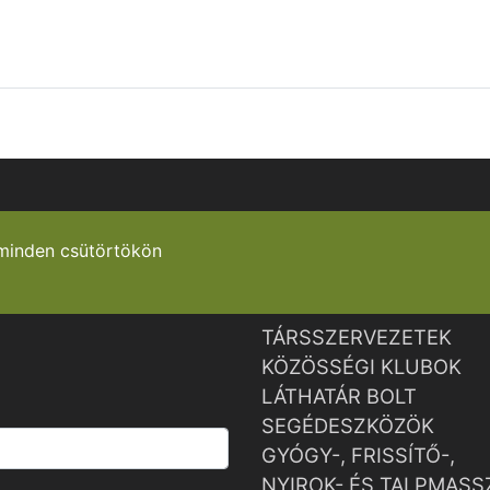
minden csütörtökön
TÁRSSZERVEZETEK
KÖZÖSSÉGI KLUBOK
LÁTHATÁR BOLT
SEGÉDESZKÖZÖK
GYÓGY-, FRISSÍTŐ-,
NYIROK- ÉS TALPMASS