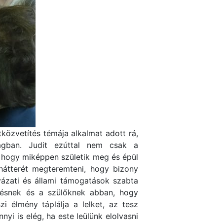
közvetítés témája alkalmat adott rá,
lágban. Judit ezúttal nem csak a
, hogy miképpen születik meg és épül
 hátterét megteremteni, hogy bizony
ázati és állami támogatások szabta
elésnek és a szülőknek abban, hogy
 élmény táplálja a lelket, az tesz
 is elég, ha este leülünk elolvasni