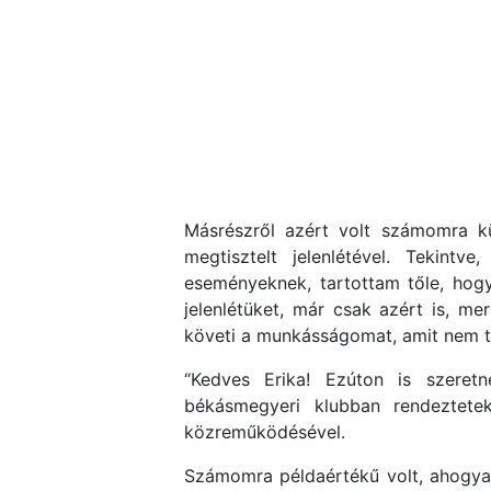
Másrészről azért volt számomra kü
megtisztelt jelenlétével. Tekintv
eseményeknek, tartottam tőle, hog
jelenlétüket, már csak azért is, m
követi a munkásságomat, amit nem t
“Kedves Erika! Ezúton is szeret
békásmegyeri klubban rendeztete
közreműködésével.
Számomra példaértékű volt, ahogyan 