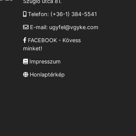
Szugló utca 81.
Telefon:
(+36-1) 384-5541
E-mail:
ugyfel@vgyke.com
FACEBOOK - Kövess
minket!
Impresszum
Honlaptérkép