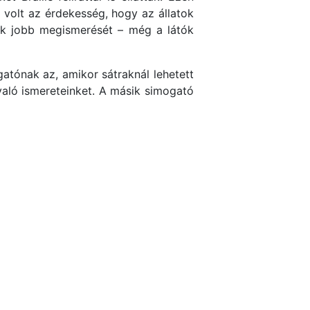
 volt az érdekesség, hogy az állatok
tok jobb megismerését – még a látók
gatónak az, amikor sátraknál lehetett
való ismereteinket. A másik simogató