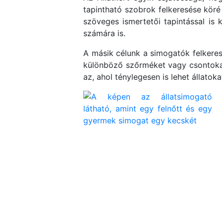
tapintható szobrok felkeresése köré
szöveges ismertetői tapintással is 
számára is.
A másik célunk a simogatók felkeresé
különböző szőrméket vagy csontokat 
az, ahol ténylegesen is lehet állatok