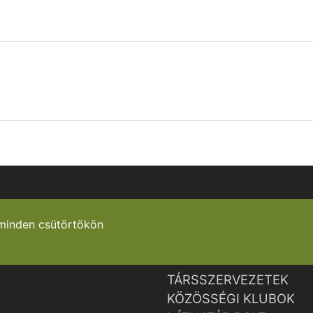
minden csütörtökön
TÁRSSZERVEZETEK
KÖZÖSSÉGI KLUBOK