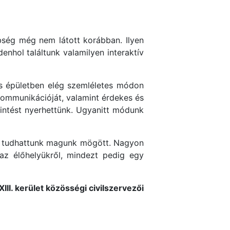
bség még nem látott korábban. Ilyen
nhol találtunk valamilyen interaktív
mas épületben elég szemléletes módon
kommunikációját, valamint érdekes és
kintést nyerhettünk. Ugyanitt módunk
rát tudhattunk magunk mögött. Nagyon
 az élőhelyükről, mindezt pedig egy
a XIII. kerület közösségi civilszervezői