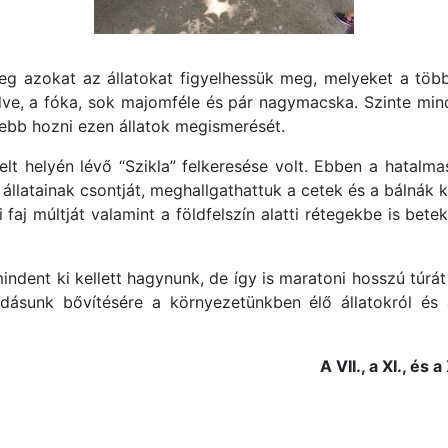
leg azokat az állatokat figyelhessük meg, melyeket a töb
dve, a fóka, sok majomféle és pár nagymacska. Szinte minde
elebb hozni ezen állatok megismerését.
elt helyén lévő “Szikla” felkeresése volt. Ebben a hatal
latainak csontját, meghallgathattuk a cetek és a bálnák 
aj múltját valamint a földfelszín alatti rétegekbe is bete
mindent ki kellett hagynunk, de így is maratoni hosszú tú
udásunk bővítésére a környezetünkben élő állatokról és
A VII., a XI., és 