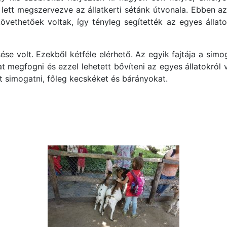
 lett megszervezve az állatkerti sétánk útvonala. Ebben az
követhetőek voltak, így tényleg segítették az egyes álla
se volt. Ezekből kétféle elérhető. Az egyik fajtája a simo
megfogni és ezzel lehetett bővíteni az egyes állatokról 
at simogatni, főleg kecskéket és bárányokat.