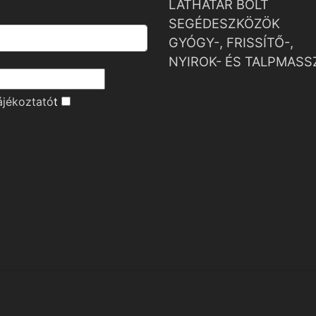
LÁTHATÁR BOLT
SEGÉDESZKÖZÖK
GYÓGY-, FRISSÍTŐ-,
NYIROK- ÉS TALPMASS
ájékoztató
t