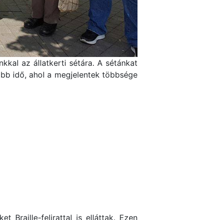
kkal az állatkerti sétára. A sétánkat
öbb idő, ahol a megjelentek többsége
Braille-felirattal is elláttak. Ezen