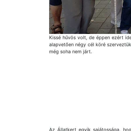
Kissé hűvös volt, de éppen ezért ide
alapvetően négy cél köré szerveztük
még soha nem járt.
Az Állatkert egyik sajátossága, hog