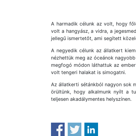
A harmadik célunk az volt, hogy fő
volt a hangyász, a vidra, a jegesme
jellegű ismertetőt, ami segített köz
A negyedik célunk az állatkert kiem
nézhettük meg az óceánok nagyobb ál
megfogó módon láthattuk az emberi f
volt tengeri halakat is simogatni.
Az állatkerti sétánkból nagyon sok 
örültünk, hogy alkalmunk nyílt a t
teljesen akadálymentes helyszínen.