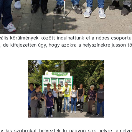
ális körülmények között indulhattunk el a népes csoportun
, de kifejezetten úgy, hogy azokra a helyszínekre jusson t
y kis szobrokat helyeztek ki nagyon sok helyre, amelyeket 