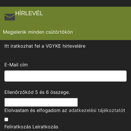
HÍRLEVÉL
Megjelenik minden csütörtökön
Itt iratkozhat fel a VGYKE hírlevelére
E-Mail cím
Ellenőrzőkód
5
és
6
összege.
Elolvastam és elfogadom az
adatkezelési tájékoztató
t
Feliratkozás
Leiratkozás