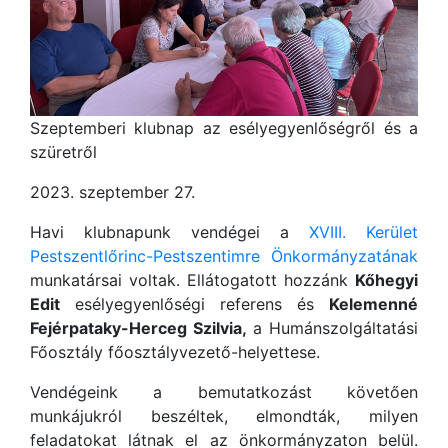
Szeptemberi klubnap az esélyegyenlőségről és a
szüretről
2023. szeptember 27.
Havi klubnapunk vendégei a
XVIII. Kerület
Pestszentlőrinc-Pestszentimre Önkormányzatának
munkatársai voltak. Ellátogatott hozzánk
Kőhegyi
Edit
esélyegyenlőségi referens és
Kelemenné
Fejérpataky-Herceg Szilvia,
a Humánszolgáltatási
Főosztály főosztályvezető-helyettese.
Vendégeink a bemutatkozást követően
munkájukról beszéltek, elmondták, milyen
feladatokat látnak el az önkormányzaton belül.