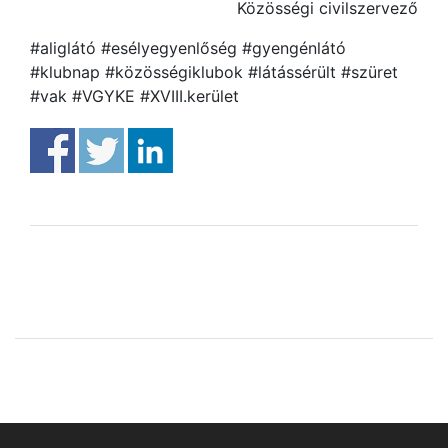
Közösségi civilszervező
#aliglátó #esélyegyenlőség #gyengénlátó
#klubnap #közösségiklubok #látássérült #szüret
#vak #VGYKE #XVIII.kerület