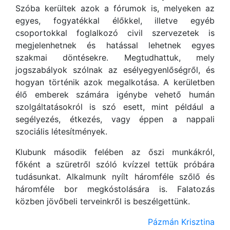
Szóba kerültek azok a fórumok is, melyeken az
egyes, fogyatékkal élőkkel, illetve egyéb
csoportokkal foglalkozó civil szervezetek is
megjelenhetnek és hatással lehetnek egyes
szakmai döntésekre. Megtudhattuk, mely
jogszabályok szólnak az esélyegyenlőségről, és
hogyan történik azok megalkotása. A kerületben
élő emberek számára igénybe vehető humán
szolgáltatásokról is szó esett, mint például a
segélyezés, étkezés, vagy éppen a nappali
szociális létesítmények.
Klubunk második felében az őszi munkákról,
főként a szüretről szóló kvízzel tettük próbára
tudásunkat. Alkalmunk nyílt háromféle szőlő és
háromféle bor megkóstolására is. Falatozás
közben jövőbeli terveinkről is beszélgettünk.
Pázmán Krisztina