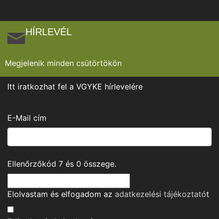
HÍRLEVÉL
Megjelenik minden csütörtökön
Itt iratkozhat fel a VGYKE hírlevelére
E-Mail cím
Ellenőrzőkód
7
és
0
összege.
Elolvastam és elfogadom az
adatkezelési tájékoztató
t