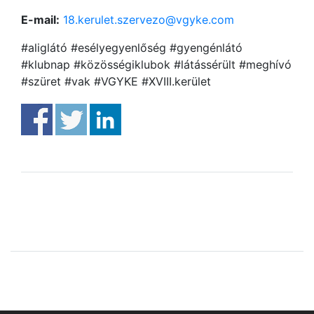
E-mail:
18.kerulet.szervezo@vgyke.com
#aliglátó #esélyegyenlőség #gyengénlátó
#klubnap #közösségiklubok #látássérült #meghívó
#szüret #vak #VGYKE #XVIII.kerület