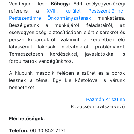
Vendégünk lesz
Kőhegyi Edit
esélyegyenlőségi
referens, a
XVIII. kerület Pestszentlőrinc-
Pestszentimre Önkormányzatának
munkatársa.
Beszélgetünk a munkájáról, feladatairól, az
esélyegyenlőség biztosításában elért sikerekről és
persze kudarcokról. valamint a kerületben élő
látássérült lakosok életviteléről, problémáiról.
Természetesen kérdésekkel, javaslatokkal is
fordulhattok vendégünkhöz.
A klubunk második felében a szüret és a borok
lesznek a téma. Egy kis kóstolóval is várunk
benneteket.
Pázmán Krisztina
Közösségi civilszervező
Elérhetőségek:
Telefon:
06 30 852 2131