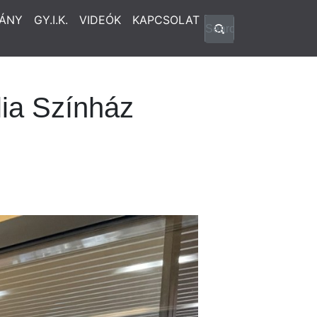
ÁNY
GY.I.K.
VIDEÓK
KAPCSOLAT
lia Színház