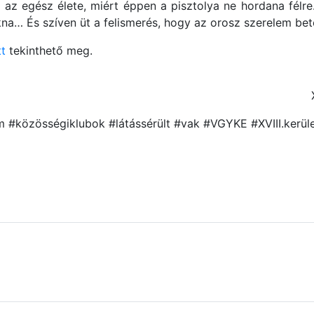
 az egész élete, miért éppen a pisztolya ne hordana félr
na… És szíven üt a felismerés, hogy az orosz szerelem bet
tt
tekinthető meg.
m #közösségiklubok #látássérült #vak #VGYKE #XVIII.kerül