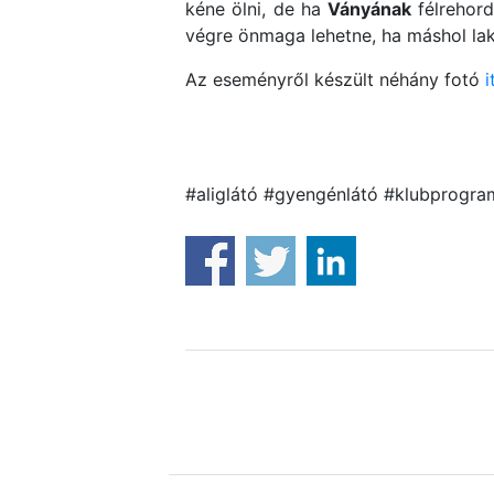
kéne ölni, de ha
Ványának
félrehord
végre önmaga lehetne, ha máshol lak
Az eseményről készült néhány fotó
i
#aliglátó #gyengénlátó #klubprogra