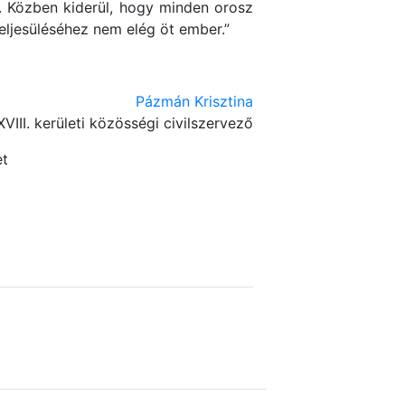
e. Közben kiderül, hogy minden orosz
eljesüléséhez nem elég öt ember.”
Pázmán Krisztina
XVIII. kerületi közösségi civilszervező
et