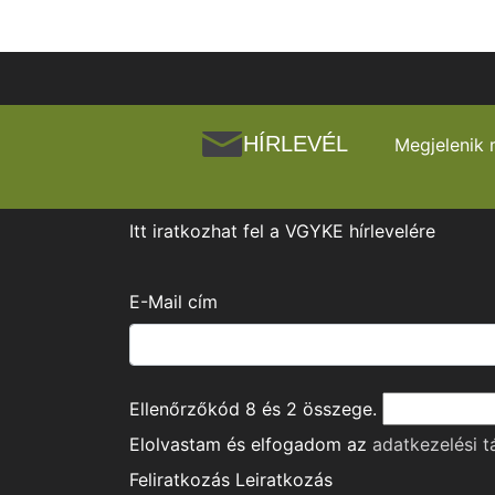
HÍRLEVÉL
Megjelenik 
Itt iratkozhat fel a VGYKE hírlevelére
E-Mail cím
Ellenőrzőkód
8
és
2
összege.
Elolvastam és elfogadom az
adatkezelési t
Feliratkozás
Leiratkozás