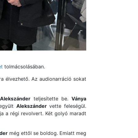
et
tolmácsolásában.
a élvezhető. Az audionarráció sokat
t
Alekszánder
teljesítette be.
Ványa
egyült
Alekszánder
vette feleségül.
ja a régi revolvert. Két golyó maradt
der
még ettől se boldog. Emiatt meg