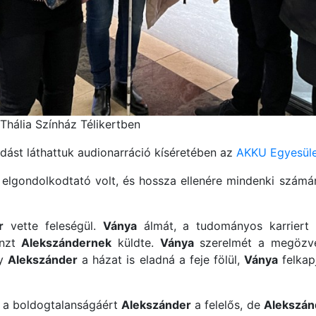
Thália Színház Télikertben
dást láthattuk audionarráció kíséretében az
AKKU Egyesül
elgondolkodtató volt, és hossza ellenére mindenki számár
r
vette feleségül.
Ványa
álmát, a tudományos karrier
énzt
Alekszándernek
küldte.
Ványa
szerelmét a megözv
gy
Alekszánder
a házat is eladná a feje fölül,
Ványa
felkap
 a boldogtalanságáért
Alekszánder
a felelős, de
Alekszán