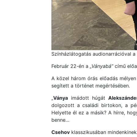
Színházlátogatás audionarrációval a 
Február 22-én a
„Ványabá”
című előa
A közel három órás előadás mélyen 
segített a történet megértésében.
„
Ványa
imádott húgát
Alekszánde
dolgozott a családi birtokon, a p
Helyette él ez a másik? A hírre, ho
benne…
Csehov
klasszikusában mindenkinek