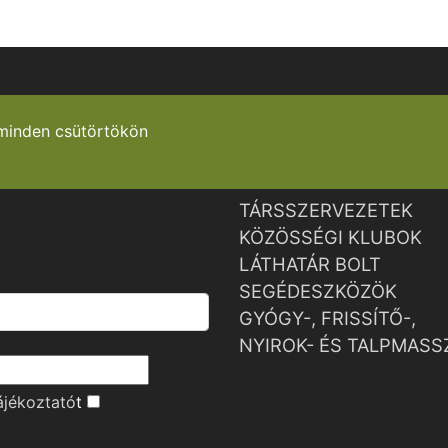
minden csütörtökön
TÁRSSZERVEZETEK
KÖZÖSSÉGI KLUBOK
LÁTHATÁR BOLT
SEGÉDESZKÖZÖK
GYÓGY-, FRISSÍTŐ-,
NYIROK- ÉS TALPMASS
ájékoztató
t