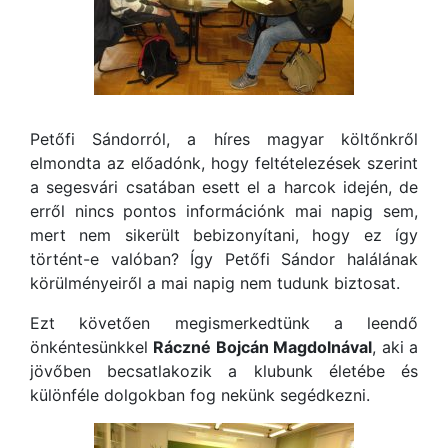
Petőfi Sándorról, a híres magyar költőnkről
elmondta az előadónk, hogy feltételezések szerint
a segesvári csatában esett el a harcok idején, de
erről nincs pontos információnk mai napig sem,
mert nem sikerült bebizonyítani, hogy ez így
történt-e valóban? Így Petőfi Sándor halálának
körülményeiről a mai napig nem tudunk biztosat.
Ezt követően megismerkedtünk a leendő
önkéntesünkkel
Ráczné Bojcán Magdolnával
, aki a
jövőben becsatlakozik a klubunk életébe és
különféle dolgokban fog nekünk segédkezni.