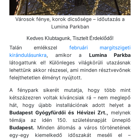
Városok fénye, korok dicsősége – időutazás a
Lumina Parkban
Kedves Klubtagunk, Tisztelt Érdeklődő!
Talán emlékszel
februári margitszigeti
kirándulásunkra
, amikor a
Lumina Parkba
látogattunk el! Különleges világkörüli utazásnak
lehettünk akkor részesei, ami minden résztvevőnek
felejthetetlen élményt nyújtott.
A fénypark sikerét mutatja, hogy több mint
kétszázezren voltak kíváncsiak rá – nem meglepő
hát, hogy újabb installációnak adott helyet a
Budapest Gyógyfürdői és Hévízei Zrt.,
melynek
témája az idén 150. születésnapját ünneplő
Budapest.
Minden állomás a város történetének
egy-egy kiemelkedő időszakát meséli el –