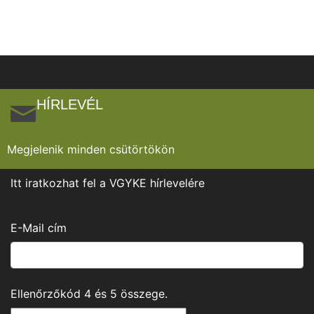
HÍRLEVÉL
Megjelenik minden csütörtökön
Itt iratkozhat fel a VGYKE hírlevelére
E-Mail cím
Ellenőrzőkód
4
és
5
összege.