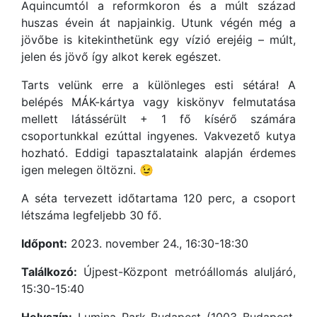
Aquincumtól a reformkoron és a múlt század
huszas évein át napjainkig. Utunk végén még a
jövőbe is kitekinthetünk egy vízió erejéig – múlt,
jelen és jövő így alkot kerek egészet.
Tarts velünk erre a különleges esti sétára! A
belépés MÁK-kártya vagy kiskönyv felmutatása
mellett látássérült + 1 fő kísérő számára
csoportunkkal ezúttal ingyenes. Vakvezető kutya
hozható. Eddigi tapasztalataink alapján érdemes
igen melegen öltözni. 😉
A séta tervezett időtartama 120 perc, a csoport
létszáma legfeljebb 30 fő.
Időpont:
2023. november 24., 16:30-18:30
Találkozó:
Újpest-Központ metróállomás aluljáró,
15:30-15:40