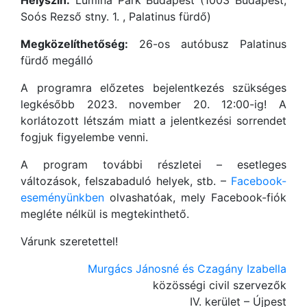
Helyszín:
Lumina Park Budapest (1003 Budapest,
Soós Rezső stny. 1. , Palatinus fürdő)
Megközelíthetőség:
26-os autóbusz Palatinus
fürdő megálló
A programra előzetes bejelentkezés szükséges
legkésőbb 2023. november 20. 12:00-ig! A
korlátozott létszám miatt a jelentkezési sorrendet
fogjuk figyelembe venni.
A program további részletei – esetleges
változások, felszabaduló helyek, stb. –
Facebook-
eseményünkben
olvashatóak, mely Facebook-fiók
megléte nélkül is megtekinthető.
Várunk szeretettel!
Murgács Jánosné és Czagány Izabella
közösségi civil szervezők
IV. kerület – Újpest