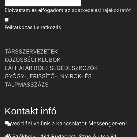
Elolvastam és elfogadom az
adatkezelési tájékoztató
t
Feliratkozás
Leiratkozás
TÁRSSZERVEZETEK
KÖZÖSSÉGI KLUBOK
LÁTHATÁR BOLT SEGÉDESZKÖZÖK
GYÓGY-, FRISSÍTŐ-, NYIROK- ÉS
TALPMASSZÁZS
Kontakt infó
Vedd fel velünk a kapcsolatot Messenger-en!
Székhely:
1141 Budapest, Szugló utca 81.