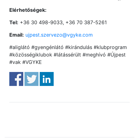
Elérhetőségek:
Tel:
+36 30 498-9033, +36 70 387-5261
Email:
ujpest.szervezo@vgyke.com
#aliglátó #gyengénlátó #kirándulás #klubprogram
#közösségiklubok #látássérült #meghívó #Újpest
#vak #VGYKE